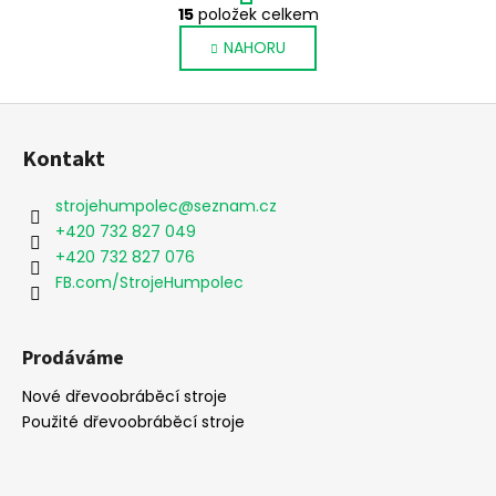
O
r
15
položek celkem
v
á
NAHORU
l
n
k
á
o
d
Z
v
a
á
á
c
Kontakt
n
p
í
í
p
a
strojehumpolec
@
seznam.cz
r
t
+420 732 827 049
v
í
+420 732 827 076
k
FB.com/StrojeHumpolec
y
v
ý
Prodáváme
p
i
Nové dřevoobráběcí stroje
s
Použité dřevoobráběcí stroje
u