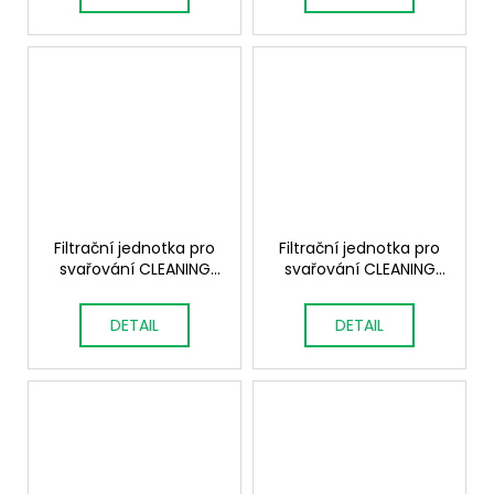
č
u
j
e
m
e
Filtrační jednotka pro
Filtrační jednotka pro
svařování CLEANING
svařování CLEANING
DF2 2,2 kW
DF2 1,1 kW
DETAIL
DETAIL