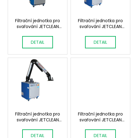
p
ů
a
r
j
o
Filtrační jednotka pro
Filtrační jednotka pro
í
svařování JETCLEAN
svařování JETCLEAN
d
t
DF2 2,2 kW
DF2 1,1 kW
u
?
DETAIL
DETAIL
k
t
ů
HLEDAT
D
o
p
Filtrační jednotka pro
Filtrační jednotka pro
o
svařování JETCLEAN
svařování JETCLEAN
r
DF1 0,75 kW
DF1 0,55 kW
u
DETAIL
DETAIL