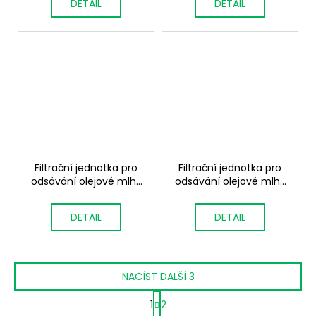
DETAIL
DETAIL
Filtrační jednotka pro
Filtrační jednotka pro
odsávání olejové mlhy
odsávání olejové mlhy
OIL STOP 4
NOIL 20 1,5 kW
DETAIL
DETAIL
NAČÍST DALŠÍ 3
S
1
2
t