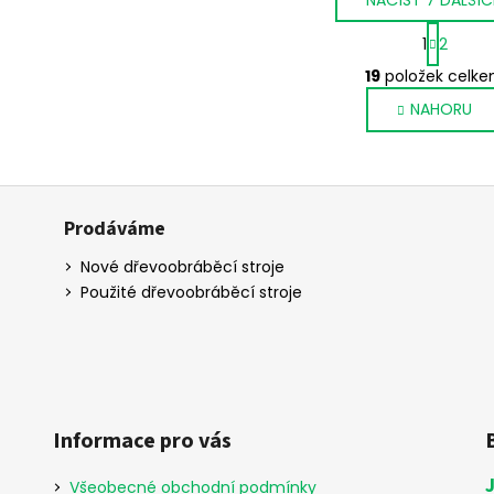
S
1
2
t
O
r
19
položek celk
v
á
NAHORU
l
n
k
á
o
d
v
a
á
c
n
Prodáváme
í
í
p
Nové dřevoobráběcí stroje
r
Použité dřevoobráběcí stroje
v
k
y
v
ý
p
Informace pro vás
i
s
Všeobecné obchodní podmínky