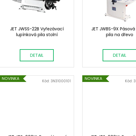
o
p
d
r
u
o
k
d
JET JWSS-22B Vyřezávací
JET JWBS-9X Pásová 
t
lupínková pila stolní
pila na dřevo
u
ů
k
t
DETAIL
DETAIL
ů
NOVINKA
NOVINKA
Kód:
3N31000101
Kód:
3