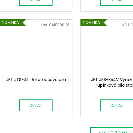
NOVINKA
NOVINKA
Kód:
CAR1000101
Kód:
3
JET JTS-315LA Kotoučová pila
JET JSS-354V Vyřez
lupínková pila sto
DETAIL
DETAIL
NAČÍST 7 DALŠÍ