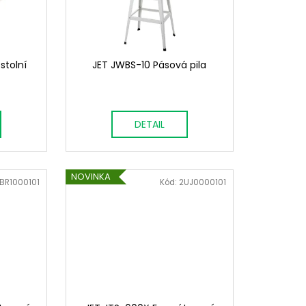
stolní
JET JWBS-10 Pásová pila
DETAIL
NOVINKA
BR1000101
Kód:
2UJ0000101