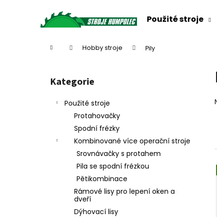
K
Přejít
na
o
Použité stroje
obsah
Zpět
Zpět
š
do
do
í
Domů
Hobby stroje
Pily
k
obchodu
obchodu
P
o
Kategorie
Přeskočit
s
kategorie
t
Použité stroje
r
Protahovačky
a
Spodní frézky
n
Kombinované více operační stroje
n
Srovnávačky s protahem
í
Pila se spodní frézkou
p
Pětikombinace
a
Rámové lisy pro lepení oken a
n
dveří
e
Dýhovací lisy