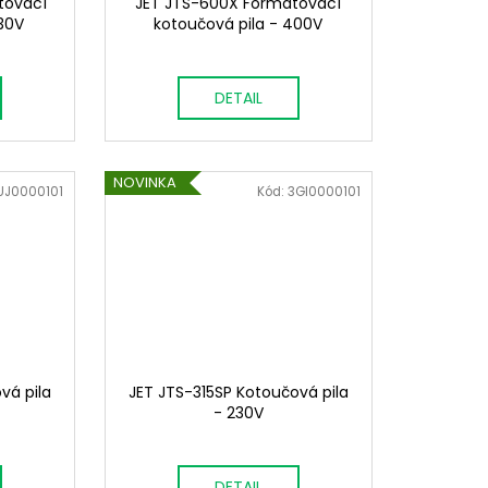
tovací
JET JTS-600X Formátovací
230V
kotoučová pila - 400V
DETAIL
NOVINKA
UJ0000101
Kód:
3GI0000101
vá pila
JET JTS-315SP Kotoučová pila
- 230V
DETAIL