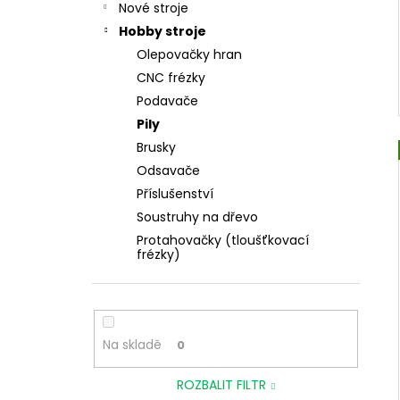
Nové stroje
Hobby stroje
Olepovačky hran
CNC frézky
Podavače
Pily
Brusky
Odsavače
Příslušenství
Soustruhy na dřevo
Protahovačky (tloušťkovací
frézky)
Na skladě
0
ROZBALIT FILTR