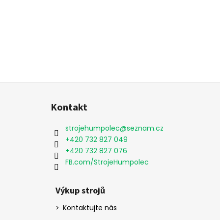
Z
á
Kontakt
p
a
strojehumpolec
@
seznam.cz
t
+420 732 827 049
í
+420 732 827 076
FB.com/StrojeHumpolec
Výkup strojů
Kontaktujte nás