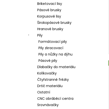
l
Briketovací lisy
Pásové brusky
Korpusové lisy
Širokopásové brusky
Hranové brusky
Pily
Formátovací pily
Pily zkracovací
Pily a nůžky na dýhu
Pásové pily
Dlabačky do materiálu
Kolíkovačky
Čtyřstranné frézky
Drtič materiálu
Ostatní
CNC obráběcí centra
Srovnávačky