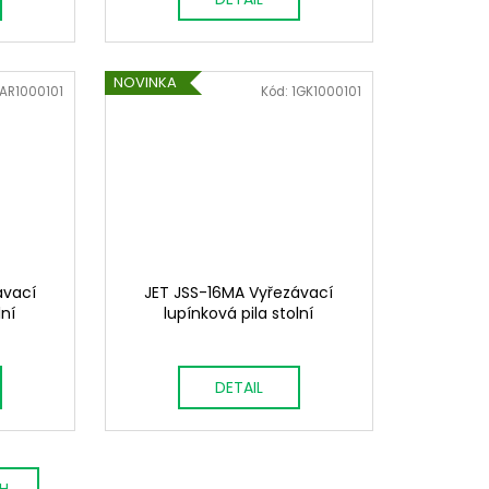
NOVINKA
AR1000101
Kód:
1GK1000101
ávací
JET JSS-16MA Vyřezávací
lní
lupínková pila stolní
DETAIL
CH