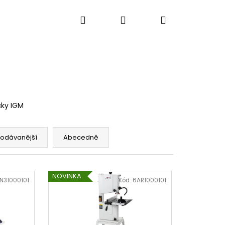
Hledat
Přihlášení
Nákupní
ů
Výkup strojů
Kontakty
Blog
košík
čky IGM
rodávanější
Abecedně
NOVINKA
N31000101
Kód:
6AR1000101