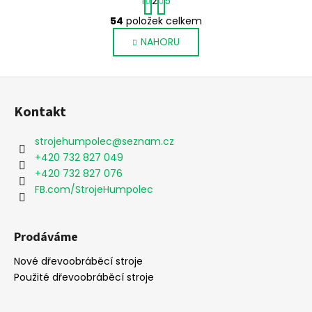
1
2
5
t
O
r
54
položek celkem
v
á
NAHORU
l
n
k
á
o
d
Z
v
a
á
á
c
Kontakt
n
p
í
í
p
a
strojehumpolec
@
seznam.cz
r
t
+420 732 827 049
v
í
+420 732 827 076
k
FB.com/StrojeHumpolec
y
v
ý
Prodáváme
p
i
Nové dřevoobráběcí stroje
s
Použité dřevoobráběcí stroje
u