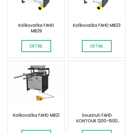
s
d
a
p
u
j
r
k
í
o
Kolíkovačka FAHD
Kolíkovačka FAHD MB23
t
t
MB29
d
ů
?
u
DETAIL
DETAIL
k
t
ů
HLEDAT
D
o
p
o
Kolíkovačka FAHD MB21
Soustruh FAHD
r
KONTOUR 1200-1500
u
HYDRO