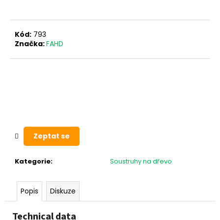
a
j
Kód:
793
í
Značka:
FAHD
t
?
HLEDAT
Zeptat se
D
Kategorie
:
Soustruhy na dřevo
o
p
o
Popis
Diskuze
r
u
Technical data