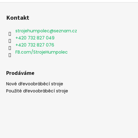
Z
á
Kontakt
p
a
strojehumpolec
@
seznam.cz
t
+420 732 827 049
í
+420 732 827 076
FB.com/StrojeHumpolec
Prodáváme
Nové dřevoobráběcí stroje
Použité dřevoobráběcí stroje