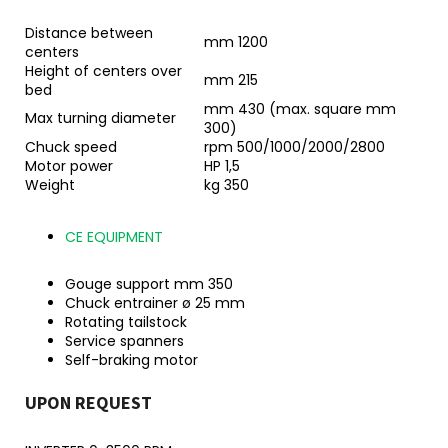
č
u
Distance between
mm 1200
j
centers
e
Height of centers over
mm 215
m
bed
mm 430 (max. square mm
e
Max turning diameter
300)
Chuck speed
rpm 500/1000/2000/2800
Motor power
HP 1,5
Weight
kg 350
CE EQUIPMENT
Gouge support mm 350
Chuck entrainer ø 25 mm
Rotating tailstock
Service spanners
Self-braking motor
UPON REQUEST