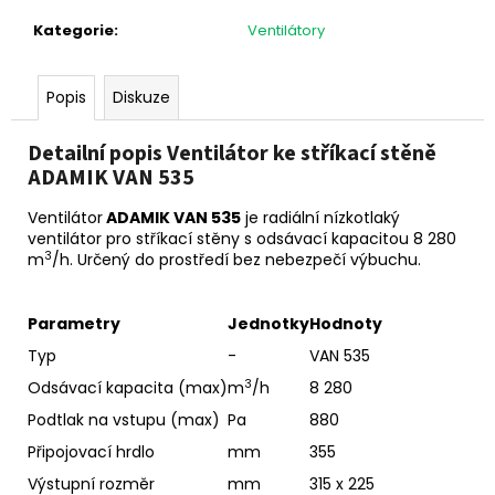
č
u
Kategorie
:
Ventilátory
j
e
m
Popis
Diskuze
e
Detailní popis Ventilátor ke stříkací stěně
ADAMIK VAN 535
Ventilátor
ADAMIK VAN 535
je radiální nízkotlaký
ventilátor pro stříkací stěny s odsávací kapacitou 8 280
3
m
/h. Určený do prostředí bez nebezpečí výbuchu.
Parametry
Jednotky
Hodnoty
Typ
-
VAN 535
3
Odsávací kapacita (max)
m
/h
8 280
Podtlak na vstupu (max)
Pa
880
Připojovací hrdlo
mm
355
Výstupní rozměr
mm
315 x 225