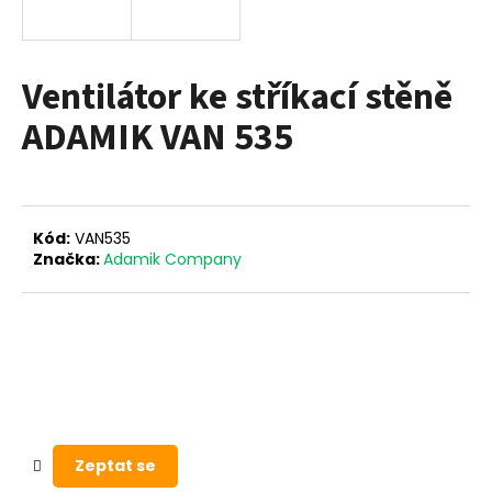
a
j
í
Ventilátor ke stříkací stěně
t
ADAMIK VAN 535
?
Kód:
VAN535
HLEDAT
Značka:
Adamik Company
D
o
p
o
r
Zeptat se
u