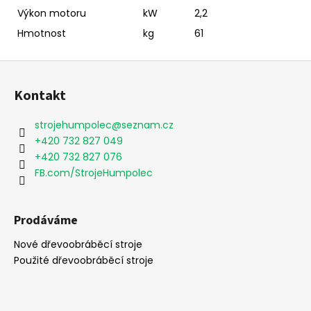
Výkon motoru
kW
2,2
Hmotnost
kg
61
Z
á
Kontakt
p
a
strojehumpolec
@
seznam.cz
t
+420 732 827 049
í
+420 732 827 076
FB.com/StrojeHumpolec
Prodáváme
Nové dřevoobráběcí stroje
Použité dřevoobráběcí stroje