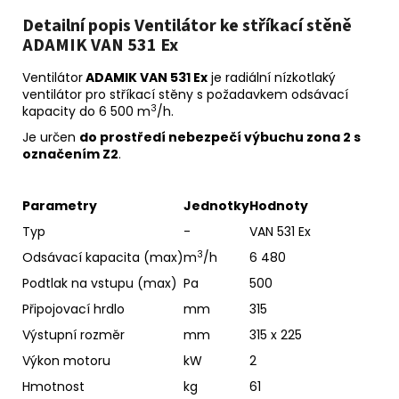
č
u
Detailní popis Ventilátor ke stříkací stěně
j
ADAMIK VAN 531 Ex
e
Ventilátor
ADAMIK VAN 531 Ex
je radiální nízkotlaký
m
ventilátor pro stříkací stěny s požadavkem odsávací
e
3
kapacity do 6 500 m
/h.
Je určen
do prostředí nebezpečí výbuchu zona 2 s
označením Z2
.
Parametry
Jednotky
Hodnoty
Typ
-
VAN 531 Ex
3
Odsávací kapacita (max)
m
/h
6 480
Podtlak na vstupu (max)
Pa
500
Připojovací hrdlo
mm
315
Výstupní rozměr
mm
315 x 225
Výkon motoru
kW
2
Hmotnost
kg
61