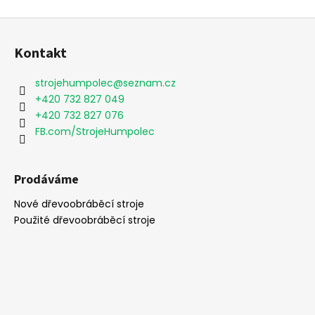
Z
á
Kontakt
p
a
strojehumpolec
@
seznam.cz
t
+420 732 827 049
í
+420 732 827 076
FB.com/StrojeHumpolec
Prodáváme
Nové dřevoobráběcí stroje
Použité dřevoobráběcí stroje