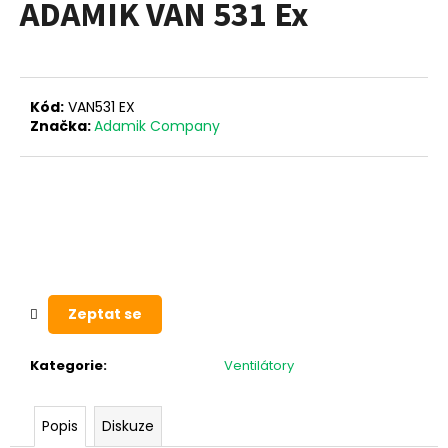
ADAMIK VAN 531 Ex
a
j
í
t
Kód:
VAN531 EX
?
Značka:
Adamik Company
HLEDAT
Zeptat se
D
o
p
Kategorie
:
Ventilátory
o
r
u
Popis
Diskuze