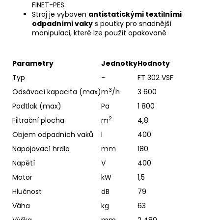
FINET-PES.
Stroj je vybaven
antistatickými textilními
odpadními vaky
s poutky pro snadnější
manipulaci, které lze použít opakovaně
Parametry
Jednotky
Hodnoty
Typ
-
FT 302 VSF
3
Odsávací kapacita (max)
m
/h
3 600
Podtlak (max)
Pa
1 800
2
Filtrační plocha
m
4,8
Objem odpadních vaků
l
400
Napojovací hrdlo
mm
180
Napětí
V
400
Motor
kW
1,5
Hlučnost
dB
79
Váha
kg
63