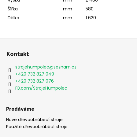
Výška
mm
2 480
Šířka
mm
580
Délka
mm
1 620
Z
á
Kontakt
p
a
strojehumpolec
@
seznam.cz
t
+420 732 827 049
í
+420 732 827 076
FB.com/StrojeHumpolec
Prodáváme
Nové dřevoobráběcí stroje
Použité dřevoobráběcí stroje