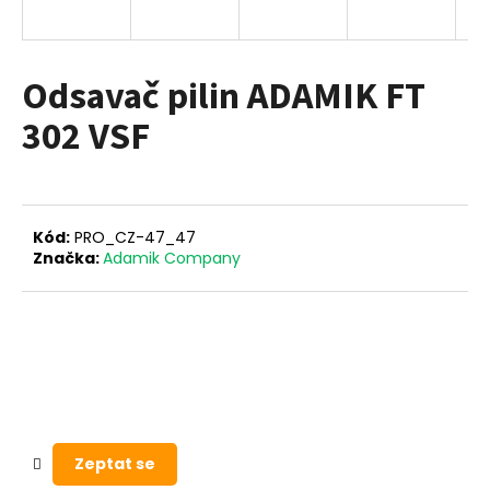
a
j
í
Odsavač pilin ADAMIK FT
t
302 VSF
?
Kód:
PRO_CZ-47_47
HLEDAT
Značka:
Adamik Company
D
o
p
o
r
Zeptat se
u