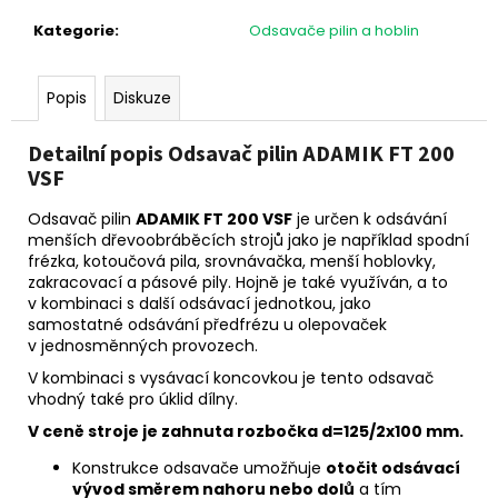
č
u
Kategorie
:
Odsavače pilin a hoblin
j
e
m
Popis
Diskuze
e
Detailní popis Odsavač pilin ADAMIK FT 200
VSF
Odsavač pilin
ADAMIK FT 200 VSF
je určen k odsávání
menších dřevoobráběcích strojů jako je například spodní
frézka, kotoučová pila, srovnávačka, menší hoblovky,
zakracovací a pásové pily. Hojně je také využíván, a to
v kombinaci s další odsávací jednotkou, jako
samostatné odsávání předfrézu u olepovaček
v jednosměnných provozech.
V kombinaci s vysávací koncovkou je tento odsavač
vhodný také pro úklid dílny.
V ceně stroje je zahnuta rozbočka d=125/2x100 mm.
Konstrukce odsavače umožňuje
otočit odsávací
vývod směrem nahoru nebo dolů
a tím