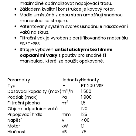
maximálně optimalizovat napojovací trasu.
Základem kvalitní konstrukce je kovový rotor.
Madla umístěná z obou stran umožňují snadnou
manipulaci se strojem.
Patentovaný systém svorek usnadňuje nasazování
vaků na skruž.
Filtrační vak je vyroben z certifikovaného materiálu
FINET-PES.
Stroj je vybaven
antistatickými textilními
odpadními vaky
s poutky pro snadnější
manipulaci, které lze použít opakovaně.
Parametry
Jednotky
Hodnoty
Typ
-
FT 200 VSF
3
Dosávací kapacity (max)
m
/h
1 500
Podtlak (max)
Pa
1 900
2
Filtrační plcoha
m
1,5
Objem odpadních vaků
l
120
Připojovací hrdlo
mm
125
Napětí
V
400
Motor
kW
1,1
Hlučnost
dB
78