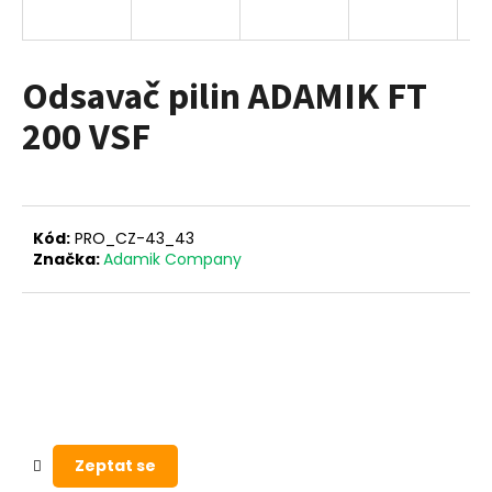
a
j
í
Odsavač pilin ADAMIK FT
t
200 VSF
?
Kód:
PRO_CZ-43_43
HLEDAT
Značka:
Adamik Company
D
o
p
o
r
Zeptat se
u