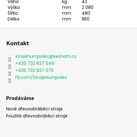
Váha
kg
43
Výška
mm
2 080
Šířka
mm
480
Délka
mm
950
Z
á
Kontakt
p
a
strojehumpolec
@
seznam.cz
t
+420 732 827 049
í
+420 732 827 076
FB.com/StrojeHumpolec
Prodáváme
Nové dřevoobráběcí stroje
Použité dřevoobráběcí stroje