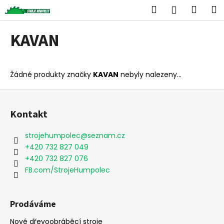
K
Přejít
Hledat
Náku
M
Přihlášen
na
o
obsah
Zpět
Zpět
košík
š
KAVAN
í
C
k
o
Žádné produkty značky
KAVAN
nebyly nalezeny...
p
o
Z
t
á
Kontakt
ř
p
e
a
strojehumpolec
@
seznam.cz
b
t
+420 732 827 049
u
í
+420 732 827 076
j
FB.com/StrojeHumpolec
e
t
Prodáváme
e
n
Nové dřevoobráběcí stroje