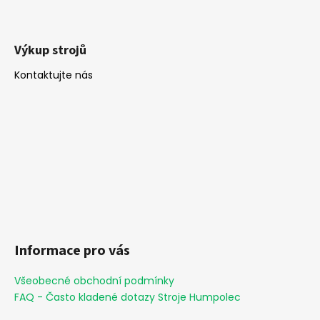
č
u
j
e
Výkup strojů
m
Kontaktujte nás
e
Informace pro vás
Všeobecné obchodní podmínky
FAQ - Často kladené dotazy Stroje Humpolec