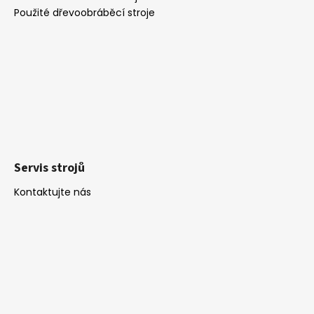
Použité dřevoobráběcí stroje
a
j
í
t
?
HLEDAT
Servis strojů
Kontaktujte nás
D
o
p
o
r
u