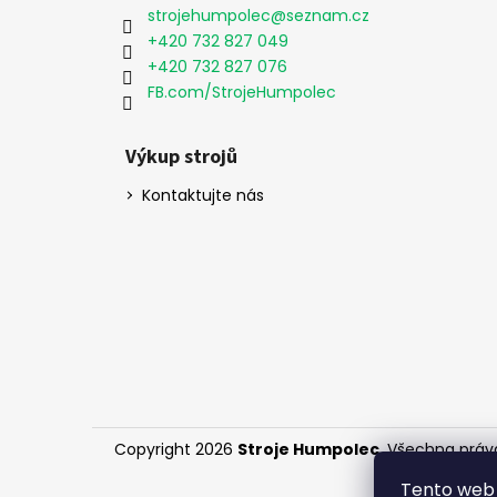
a
strojehumpolec
@
seznam.cz
t
+420 732 827 049
í
+420 732 827 076
FB.com/StrojeHumpolec
Výkup strojů
Kontaktujte nás
Copyright 2026
Stroje Humpolec
. Všechna práv
Tento web 