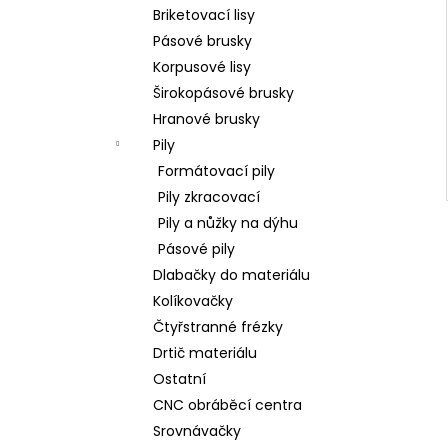
l
Briketovací lisy
Pásové brusky
Korpusové lisy
Širokopásové brusky
Hranové brusky
Pily
Formátovací pily
Pily zkracovací
Pily a nůžky na dýhu
Pásové pily
Dlabačky do materiálu
Kolíkovačky
Čtyřstranné frézky
Drtič materiálu
Ostatní
CNC obráběcí centra
Srovnávačky