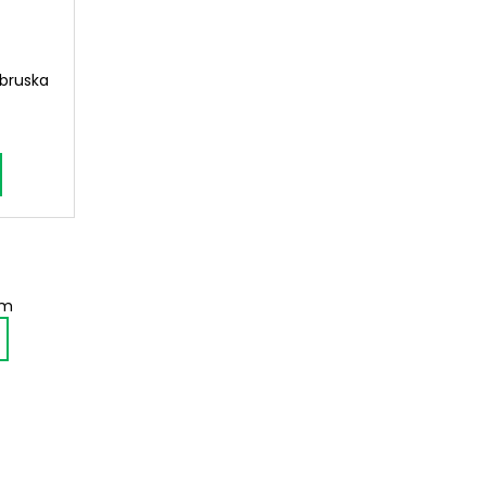
bruska
em