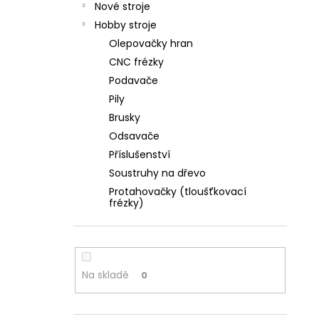
Nové stroje
Hobby stroje
Olepovačky hran
CNC frézky
Podavače
Pily
Brusky
Odsavače
Příslušenství
Soustruhy na dřevo
Protahovačky (tloušťkovací
frézky)
Na skladě
0