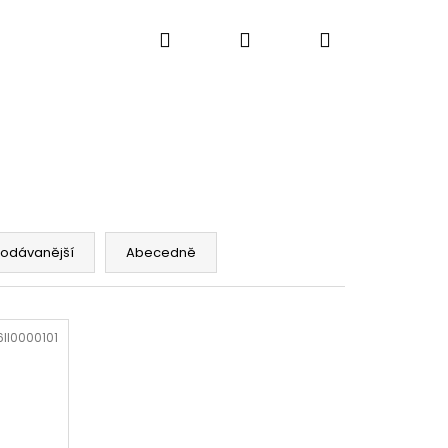
Hledat
Přihlášení
Nákupní
ů
Výkup strojů
Kontakty
Blog
košík
rodávanější
Abecedně
6II0000101