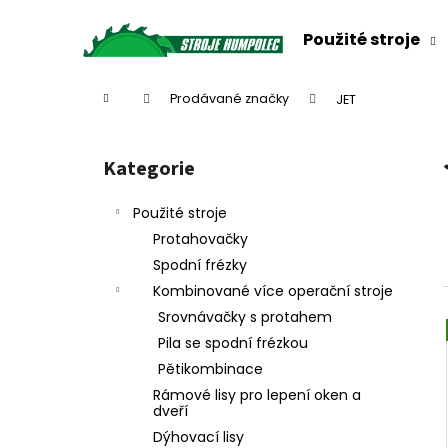
K
Přejít
na
o
Použité stroje
obsah
Zpět
Zpět
š
do
do
í
Domů
Prodávané značky
JET
k
obchodu
obchodu
P
o
Kategorie
Přeskočit
s
kategorie
t
Použité stroje
r
Protahovačky
a
Spodní frézky
n
Kombinované více operační stroje
n
Srovnávačky s protahem
í
Pila se spodní frézkou
p
Pětikombinace
a
Rámové lisy pro lepení oken a
n
dveří
e
Dýhovací lisy