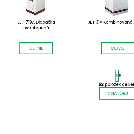
d
r
u
o
k
d
JET 719A Dlabačka
JET 31A Kombinovaná 
t
ostrohranná
u
ů
k
t
DETAIL
DETAIL
ů
S
1
6
t
r
62
položek celk
O
á
v
NAHORU
n
l
k
o
á
v
d
á
a
n
c
í
í