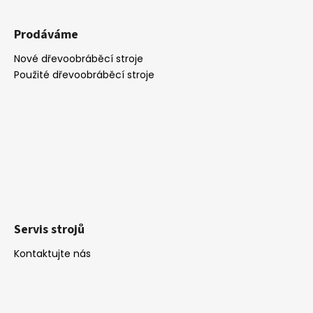
č
v
u
k
j
Prodáváme
y
e
v
Nové dřevoobráběcí stroje
m
ý
Použité dřevoobráběcí stroje
e
p
i
s
u
Servis strojů
Kontaktujte nás