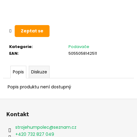
č
u
j
e
m
Zeptat se
e
Kategorie
:
Podavače
EAN
:
5055058142511
Popis
Diskuze
Popis produktu není dostupný
Z
á
Kontakt
p
a
strojehumpolec
@
seznam.cz
t
+420 732 827 049