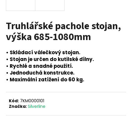
a
j
í
Truhlářské pachole stojan,
t
výška 685-1080mm
?
• Skládací válečkový stojan.
• Stojan je určen do kutilské dílny.
• Rychlé a snadné použití.
HLEDAT
• Jednoduchá konstrukce.
• Maximální zatížení do 60 kg.
D
o
Kód:
7KM0000101
p
Značka:
Silverline
o
r
u