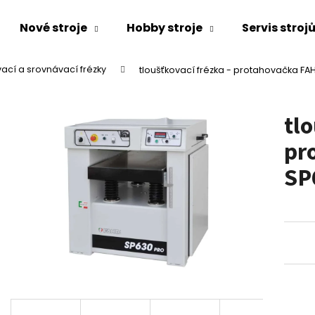
Nové stroje
Hobby stroje
Servis stroj
vací a srovnávací frézky
tloušťkovací frézka - protahovačka F
Co potřebujete najít?
tlo
HLEDAT
pr
SP
Doporučujeme