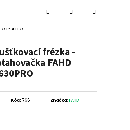
Hledat
Přihlášení
Nákupní
ů
Výkup strojů
Kontakty
Blog
AHD SP630PRO
košík
ušťkovací frézka -
otahovačka FAHD
630PRO
Kód:
766
Značka:
FAHD