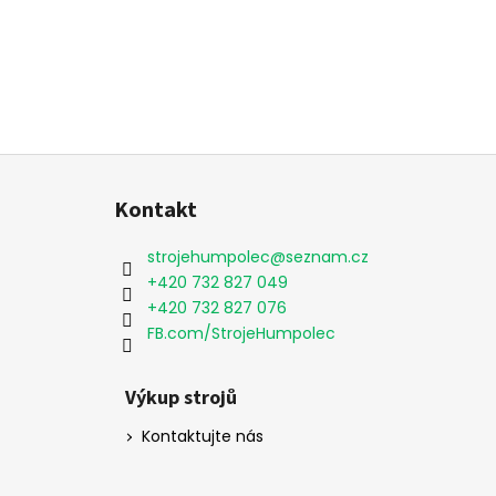
Z
á
Kontakt
p
a
strojehumpolec
@
seznam.cz
t
+420 732 827 049
í
+420 732 827 076
FB.com/StrojeHumpolec
Výkup strojů
Kontaktujte nás