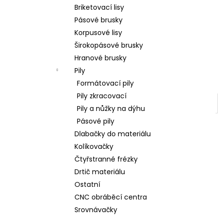
l
Briketovací lisy
Pásové brusky
Korpusové lisy
Širokopásové brusky
Hranové brusky
Pily
Formátovací pily
Pily zkracovací
Pily a nůžky na dýhu
Pásové pily
Dlabačky do materiálu
Kolíkovačky
Čtyřstranné frézky
Drtič materiálu
Ostatní
CNC obráběcí centra
Srovnávačky