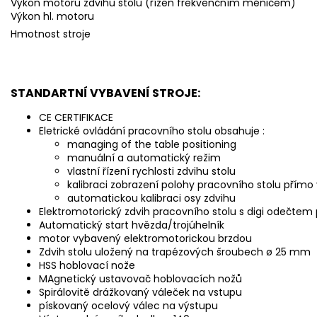
Výkon motoru zdvihu stolu (řízen frekvenčním měničem)
Výkon hl. motoru
Hmotnost stroje
STANDARTNÍ VYBAVENÍ STROJE:
CE CERTIFIKACE
Eletrické ovládání pracovního stolu obsahuje :
managing of the table positioning
manuální a automatický režim
vlastní řízení rychlosti zdvihu stolu
kalibraci zobrazení polohy pracovního stolu přímo 
automatickou kalibraci osy zdvihu
Elektromotorický zdvih pracovního stolu s digi odečtem
Automatický start hvězda/trojúhelník
motor vybavený elektromotorickou brzdou
Zdvih stolu uložený na trapézových šroubech ø 25 mm
HSS hoblovací nože
MAgnetický ustavovač hoblovacích nožů
Spirálovitě drážkovaný váleček na vstupu
pískovaný ocelový válec na výstupu