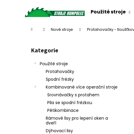
K
Přejít
na
o
Použité stroje
obsah
Zpět
Zpět
š
do
do
í
Domů
Nové stroje
Protahovačky - tloušťko
k
obchodu
obchodu
P
o
Kategorie
Přeskočit
s
kategorie
t
Použité stroje
r
Protahovačky
a
Spodní frézky
n
Kombinované více operační stroje
n
Srovnávačky s protahem
í
Pila se spodní frézkou
p
Pětikombinace
a
Rámové lisy pro lepení oken a
n
dveří
e
Dýhovací lisy