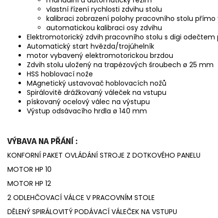
manuální a automatický režim
vlastní řízení rychlosti zdvihu stolu
kalibraci zobrazení polohy pracovního stolu přímo 
automatickou kalibraci osy zdvihu
Elektromotorický zdvih pracovního stolu s digi odečtem
Automatický start hvězda/trojúhelník
motor vybavený elektromotorickou brzdou
Zdvih stolu uložený na trapézových šroubech ø 25 mm
HSS hoblovací nože
MAgnetický ustavovač hoblovacích nožů
Spirálovitě drážkovaný váleček na vstupu
pískovaný ocelový válec na výstupu
Výstup odsávacího hrdla ø 140 mm
VÝBAVA NA PŘÁNÍ :
KONFORNÍ PAKET OVLÁDÁNÍ STROJE Z DOTKOVÉHO PANELU
MOTOR HP 10
MOTOR HP 12
2 ODLEHČOVACÍ VÁLCE V PRACOVNÍM STOLE
DĚLENÝ SPIRÁLOVITÝ PODÁVACÍ VÁLEČEK NA VSTUPU