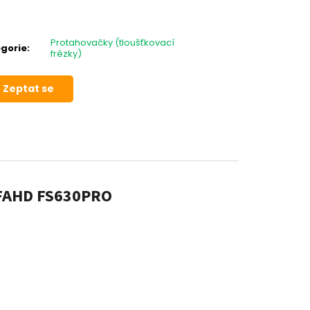
Protahovačky (tloušťkovací
gorie
:
frézky)
Zeptat se
 FAHD FS630PRO