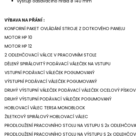
Výstup odsávacího hrdla ø 140 mm
VÝBAVA NA PŘÁNÍ :
KONFORNÍ PAKET OVLÁDÁNÍ STROJE Z DOTKOVÉHO PANELU
MOTOR HP 10
MOTOR HP 12
2 ODLEHČOVACÍ VÁLCE V PRACOVNÍM STOLE
DĚLENÝ SPIRÁLOVITÝ PODÁVACÍ VÁLEČEK NA VSTUPU
VSTUPNÍ PODÁVACÍ VÁLEČEK POGUMOVANÝ
VÝSTUPNÍ PODÁVACÍ VÁLEČEK POGUMOVANÝ
DRUHÝ VÝSTUPNÍ VÁLEČEK PODÁVACÍ VÁLEČEK OCELOVÝ PÍSKO
DRUHÝ VÝSTUPNÍ PODÁVACÍ VÁLEČEK POGUMOVANÝ
HOBLOVACÍ VÁLEC TERSA MONOBLOCK
ŽILETKOVÝ SPIRÁLOVÝ HOBLOVACÍ VÁLEC
PRODLOUŽENÍ PRACOVNÍHO STOLU NA VSTUPU S 2x ODLEHČOV
PRODLOUŽENÍ PRACOVNÍHO STOLU NA VÝSTUPU S 2x ODLEHČO