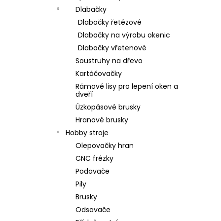
Dlabačky
Dlabačky řetězové
Dlabačky na výrobu okenic
Dlabačky vřetenové
Soustruhy na dřevo
Kartáčovačky
Rámové lisy pro lepení oken a
dveří
Úzkopásové brusky
Hranové brusky
Hobby stroje
Olepovačky hran
CNC frézky
Podavače
Pily
Brusky
Odsavače