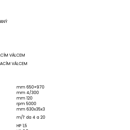
VANÝ
ACÍM VÁLCEM
VACÍM VÁLCEM
mm 650×970
mm 4/300
mm 120
rpm 5000
mm 630x35x3
m/1′ da 4 a 20
HP 1,5