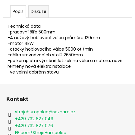
č
u
Popis
Diskuze
j
e
Technická data:
m
-pracovní šíře 500mm
e
-4 nožový hoblovací válec průměru 120mm
-motor 4kW
-otáčky hoblovacího válce 5000 ot./min
-délka srovnávacích stolů 2650mm
-po kompletní výměně ložisek na válci a motoru, nové
řemeny nová elektroinstalace
-ve velmi dobrém stavu
Z
á
Kontakt
p
a
strojehumpolec
@
seznam.cz
t
+420 732 827 049
í
+420 732 827 076
FB.com/StrojeHumpolec