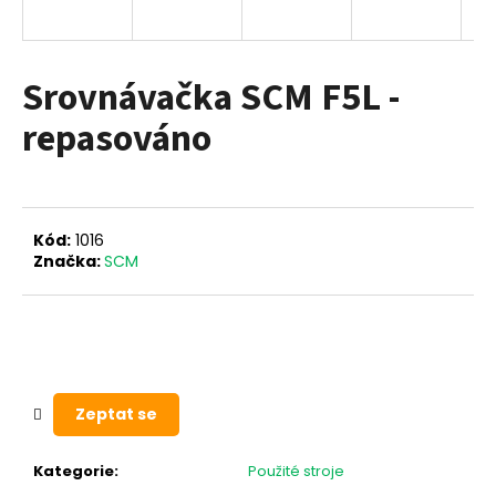
a
j
í
Srovnávačka SCM F5L -
t
repasováno
?
Kód:
1016
HLEDAT
Značka:
SCM
D
o
p
Zeptat se
o
r
u
Kategorie
:
Použité stroje