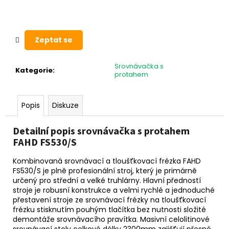
č
u
j
e
Zeptat se
m
e
Srovnávačka s
Kategorie
:
protahem
Popis
Diskuze
Detailní popis srovnávačka s protahem
FAHD FS530/S
Kombinovaná srovnávací a tloušťkovací frézka FAHD
FS530/S je plně profesionální stroj, který je primárně
určený pro střední a velké truhlárny. Hlavní předností
stroje je robusní konstrukce a velmi rychlé a jednoduché
přestavení stroje ze srovnávací frézky na tloušťkovací
frézku stisknutím pouhým tlačítka bez nutnosti složité
demontáže srovnávacího pravítka. Masivní celolitinové