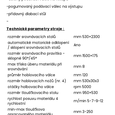
-pogumovaný podávací válec na výstupu
-přídavný dlabací stůl
-
Technické parametry stroje :
rozměr srovnávacích stolů
mm 530×2300
automatické motorické odklopení
Ano
/ sklopení srovnávacích stolů
rozměr srovnávacího pravítka -
mm 1500×175
sklopné 90°/45°
max tříska úberu materiálu při
mm 8
srovnávání
průměr hoblovacího válce
mm 120
rozměr hoblovacích nožů (nr. 4)
mm 530x30x3
otáčky holbovacího válce
rpm 5000
rozměr tloušťkovacího stolu
mm 950×530
rychlost posuvu materiálu 4
m/min 5-7-9-12
rychlostní
min-max tloušťkova
mm 3-250
opracovaného materiálu