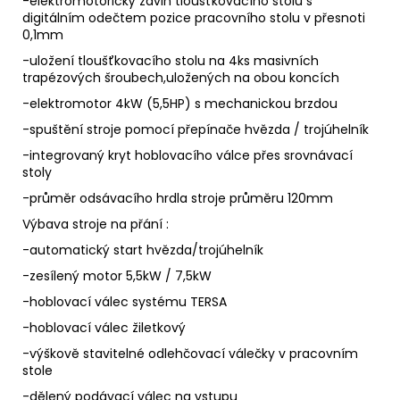
-elektromotorický zdvih tloušťkovacího stolu s
digitálním odečtem pozice pracovního stolu v přesnoti
0,1mm
-uložení tloušťkovacího stolu na 4ks masivních
trapézových šroubech,uložených na obou koncích
-elektromotor 4kW (5,5HP) s mechanickou brzdou
-spuštění stroje pomocí přepínače hvězda / trojúhelník
-integrovaný kryt hoblovacího válce přes srovnávací
stoly
-průměr odsávacího hrdla stroje průměru 120mm
Výbava stroje na přání :
-automatický start hvězda/trojúhelník
-zesílený motor 5,5kW / 7,5kW
-hoblovací válec systému TERSA
-hoblovací válec žiletkový
-výškově stavitelné odlehčovací válečky v pracovním
stole
-dělený podávací válec na vstupu