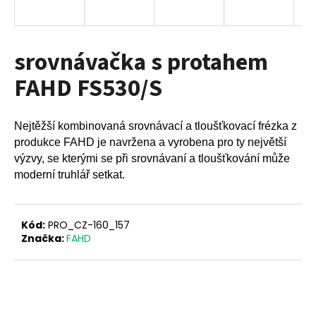
a
j
í
srovnávačka s protahem
t
FAHD FS530/S
?
Nejtěžší kombinovaná srovnávací a tloušťkovací frézka z
produkce FAHD je navržena a vyrobena pro ty největší
výzvy, se kterými se při srovnávaní a tloušťkování může
HLEDAT
moderní truhlář setkat.
D
Kód:
PRO_CZ-160_157
o
Značka:
FAHD
p
o
r
u