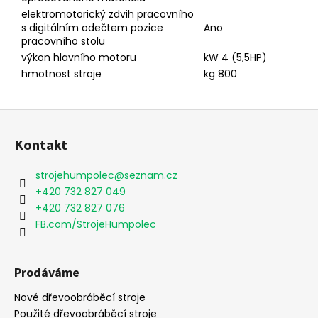
elektromotorický zdvih pracovního
s digitálním odečtem pozice
Ano
pracovního stolu
výkon hlavního motoru
kW 4 (5,5HP)
hmotnost stroje
kg 800
Z
á
Kontakt
p
a
strojehumpolec
@
seznam.cz
t
+420 732 827 049
í
+420 732 827 076
FB.com/StrojeHumpolec
Prodáváme
Nové dřevoobráběcí stroje
Použité dřevoobráběcí stroje