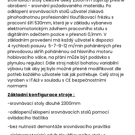
srovnávací stoly celkové délky 2300mm zajišťují přesné
obrobení - srovnání požadovaného materiálu. Po
odklopení srovnávacích stolů uživatel získavá
plnohodnotnou profesionální tlouťškovací frézku s
pracovní šíří 530mm, která je v základu vybaneva
elektromotorickým zdvihem pracovního stolu s
digitálním odečtem pozice v přesnoti 0,1mm. V
základním provedení má každý uživatel k dispozici
4 rychlosti posuvu 5-7-9-12 m/min poháněných přes
převodovou skříň poháněnou od hlavního motoru
hoblovacího válce, na přání může být podávka s
plynulou regulací. Dále stroj nabízí bohatou variabilní
výbavu tak aby jej bylo možné přesně modifikovat dle
potřeb každého uživatele tak jak potřebuje. Celý stroj je
vyroben v ITALII v souladu s CE bezpečnostními
normami
Základní konfigurace stroje :
-srovnávací stoly dlouhé 2300mm
-odklopení/sklopení srovnávacích stolů pomocí
ovládacího tlačítka
-bez nutnosti demontáže srovnávacího pravítka