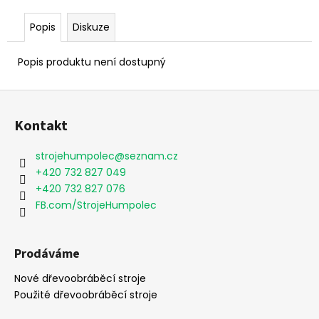
č
u
Popis
Diskuze
j
e
Popis produktu není dostupný
m
e
Z
á
Kontakt
p
a
strojehumpolec
@
seznam.cz
t
+420 732 827 049
í
+420 732 827 076
FB.com/StrojeHumpolec
Prodáváme
Nové dřevoobráběcí stroje
Použité dřevoobráběcí stroje