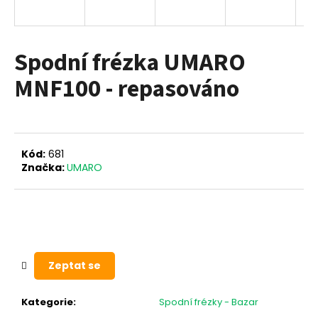
a
j
í
Spodní frézka UMARO
t
MNF100 - repasováno
?
Kód:
681
HLEDAT
Značka:
UMARO
D
o
p
Zeptat se
o
r
u
Kategorie
:
Spodní frézky - Bazar