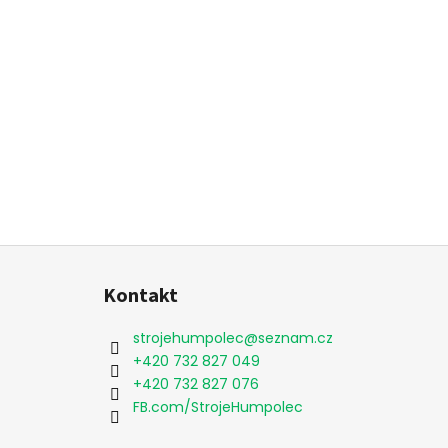
Z
á
Kontakt
p
a
strojehumpolec
@
seznam.cz
t
+420 732 827 049
í
+420 732 827 076
FB.com/StrojeHumpolec