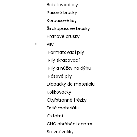
l
Briketovací lisy
Pásové brusky
Korpusové lisy
Širokopásové brusky
Hranové brusky
Pily
Formátovací pily
Pily zkracovací
Pily a nůžky na dýhu
Pásové pily
Dlabačky do materiálu
Kolíkovačky
Čtyřstranné frézky
Drtič materiálu
Ostatní
CNC obráběcí centra
Srovnávačky