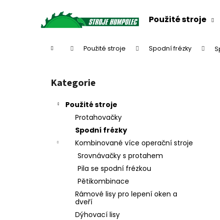
K
Přejít
na
o
Použité stroje
obsah
Zpět
Zpět
š
do
do
í
Domů
Použité stroje
Spodní frézky
S
k
obchodu
obchodu
P
o
Kategorie
Přeskočit
s
kategorie
t
Použité stroje
r
Protahovačky
a
Spodní frézky
n
Kombinované více operační stroje
n
Srovnávačky s protahem
í
Pila se spodní frézkou
p
Pětikombinace
a
Rámové lisy pro lepení oken a
n
dveří
e
Dýhovací lisy