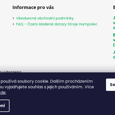
Informace pro vás
Všeobecné obchodní podmínky
FAQ - Často kladené dotazy Stroje Humpolec
B
a vyhrazena.
používá soubory cookie. Dalším procházením
S
 vyjadřujete souhlas s jejich používáním.. Více
zde
.
ní