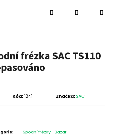
Hledat
Přihlášení
Nákupní
ů
Výkup strojů
Kontakty
Blog
košík
odní frézka SAC TS110
repasováno
Kód:
1241
Značka:
SAC
gorie
:
Spodní frézky - Bazar