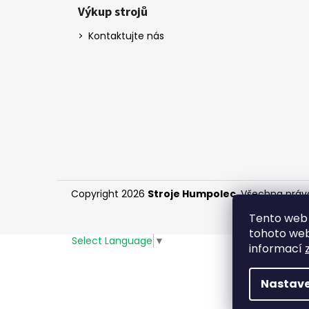
Výkup strojů
Kontaktujte nás
Copyright 2026
Stroje Humpolec
. Všechna práv
Tento web 
tohoto webu
Select Language
▼
informací
Nastave