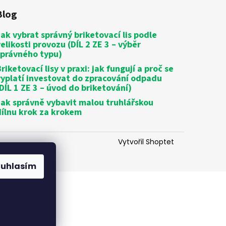
Blog
Jak vybrat správný briketovací lis podle
velikosti provozu (DÍL 2 ZE 3 – výběr
správného typu)
riketovací lisy v praxi: jak fungují a proč se
vyplatí investovat do zpracování odpadu
(DÍL 1 ZE 3 – úvod do briketování)
Jak správně vybavit malou truhlářskou
dílnu krok za krokem
Vytvořil Shoptet
ouhlasím