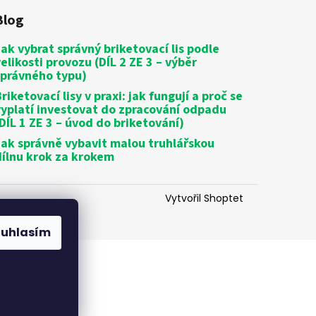
Blog
Jak vybrat správný briketovací lis podle
velikosti provozu (DÍL 2 ZE 3 – výběr
správného typu)
riketovací lisy v praxi: jak fungují a proč se
vyplatí investovat do zpracování odpadu
(DÍL 1 ZE 3 – úvod do briketování)
Jak správně vybavit malou truhlářskou
dílnu krok za krokem
Vytvořil Shoptet
ouhlasím