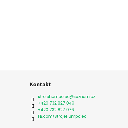
Z
á
Kontakt
p
a
strojehumpolec
@
seznam.cz
t
+420 732 827 049
í
+420 732 827 076
FB.com/StrojeHumpolec