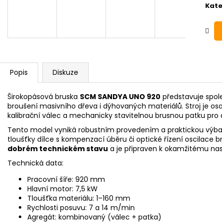
Kate
Popis
Diskuze
Širokopásová bruska
SCM SANDYA UNO 920
představuje spoleh
broušení masivního dřeva i dýhovaných materiálů. Stroj je 
kalibrační válec a mechanicky stavitelnou brusnou patku pro 
Tento model vyniká robustním provedením a praktickou výba
tloušťky dílce s kompenzací úběru či optické řízení oscilace b
dobrém technickém stavu
a je připraven k okamžitému na
Technická data:
Pracovní šíře: 920 mm
Hlavní motor: 7,5 kW
Tloušťka materiálu: 1–160 mm
Rychlosti posuvu: 7 a 14 m/min
Agregát: kombinovaný (válec + patka)