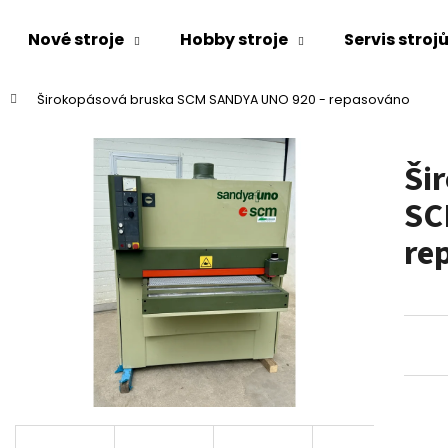
Nové stroje
Hobby stroje
Servis stroj
Širokopásová bruska SCM SANDYA UNO 920 - repasováno
Co potřebujete najít?
Ši
HLEDAT
SC
re
Doporučujeme