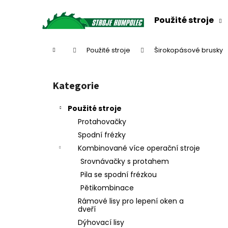
K
Přejít
na
o
Použité stroje
obsah
Zpět
Zpět
š
do
do
í
Domů
Použité stroje
Širokopásové brusky
k
obchodu
obchodu
P
o
Kategorie
Přeskočit
s
kategorie
t
Použité stroje
r
Protahovačky
a
Spodní frézky
n
Kombinované více operační stroje
n
Srovnávačky s protahem
í
Pila se spodní frézkou
p
Pětikombinace
a
Rámové lisy pro lepení oken a
n
dveří
e
Dýhovací lisy