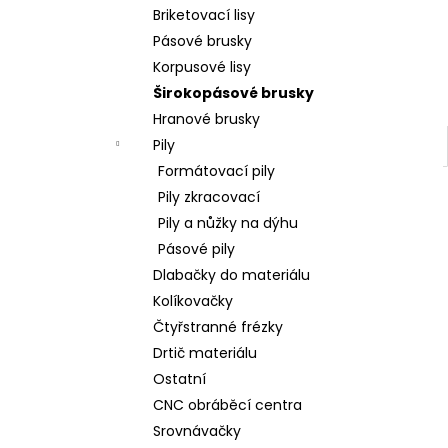
l
Briketovací lisy
Pásové brusky
Korpusové lisy
Širokopásové brusky
Hranové brusky
Pily
Formátovací pily
Pily zkracovací
Pily a nůžky na dýhu
Pásové pily
Dlabačky do materiálu
Kolíkovačky
Čtyřstranné frézky
Drtič materiálu
Ostatní
CNC obráběcí centra
Srovnávačky