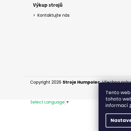
Výkup strojů
Kontaktujte nás
Copyright 2026
Stroje Humpolec
. Všechna práv
Tento web 
tohoto webu
Select Language
▼
informací
Nastave