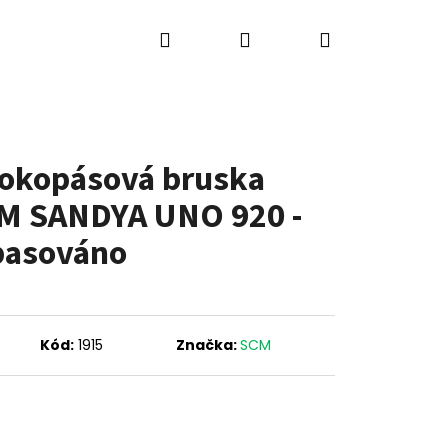
Hledat
Přihlášení
Nákupní
ů
Výkup strojů
Kontakty
Blog
košík
rokopásová bruska
M SANDYA UNO 920 -
pasováno
Kód:
1915
Značka:
SCM