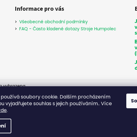
Informace pro vás
Všeobecné obchodní podmínky
FAQ - Často kladené dotazy Stroje Humpolec
B
a vyhrazena.
používá soubory cookie. Dalším procházením
S
 vyjadřujete souhlas s jejich používáním.. Více
zde
.
ní