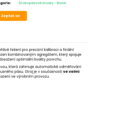
gorie
:
Širokopásové brusky - Bazar
Zeptat se
livé řešení pro precizní kalibraci a finální
osazen kombinovaným agregátem, který spojuje
dosažení optimální kvality povrchu.
vou, která zahrnuje automatické odměřování
rusného pásu. Stroj je v současnosti
ve velmi
sazení ve výrobním provozu.