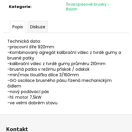
č
Širokopásové brusky -
u
Kategorie
:
Bazar
j
e
m
Popis
Diskuze
e
Technická data:
-pracovní šíře 920mm
-Kombinovaný agregát kalibrační válec z tvrdé gumy a
brusné patky
-kalibrační válec z tvrdé gumy průměru 210mm
-brusná patka v režimu přískok / odskok
-min/max tloušťka dílce 3/160mm
-GO oscilace brusného pásu řízená mechanickým
čidlem
-nový podávací pás
-hl. motor 7,5kW
-ve velmi dobrém stavu
Z
á
Kontakt