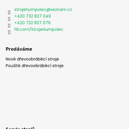
p
a
strojehumpolec
@
seznam.cz
t
+420 732 827 049
í
+420 732 827 076
FB.com/StrojeHumpolec
Prodáváme
Nové dřevoobráběcí stroje
Použité dřevoobráběcí stroje