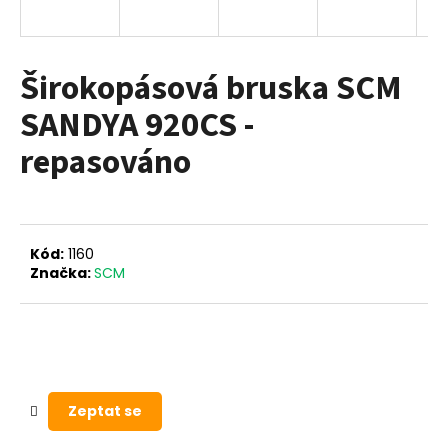
a
j
í
Širokopásová bruska SCM
t
SANDYA 920CS -
?
repasováno
HLEDAT
Kód:
1160
Značka:
SCM
D
o
p
o
r
Zeptat se
u