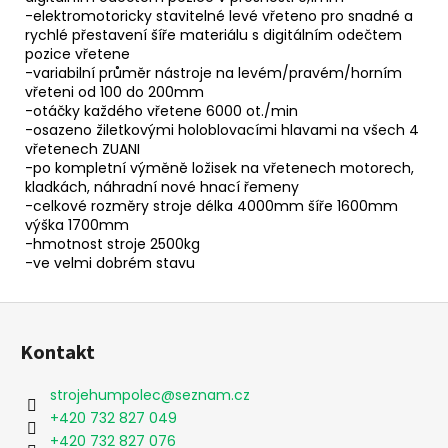
-elektromotoricky stavitelné levé vřeteno pro snadné a
rychlé přestavení šíře materiálu s digitálním odečtem
pozice vřetene
-variabilní průměr nástroje na levém/pravém/horním
vřeteni od 100 do 200mm
-otáčky každého vřetene 6000 ot./min
-osazeno žiletkovými holoblovacími hlavami na všech 4
vřetenech ZUANI
-po kompletní výměně ložisek na vřetenech motorech,
kladkách, náhradní nové hnací řemeny
-celkové rozměry stroje délka 4000mm šíře 1600mm
výška 1700mm
-hmotnost stroje 2500kg
-ve velmi dobrém stavu
Z
á
Kontakt
p
a
strojehumpolec
@
seznam.cz
t
+420 732 827 049
í
+420 732 827 076