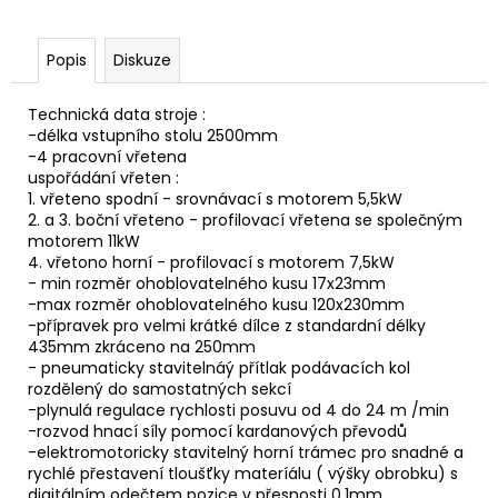
č
u
j
Popis
Diskuze
e
m
Technická data stroje :
e
-délka vstupního stolu 2500mm
-4 pracovní vřetena
uspořádání vřeten :
1. vřeteno spodní - srovnávací s motorem 5,5kW
2. a 3. boční vřeteno - profilovací vřetena se společným
motorem 11kW
4. vřetono horní - profilovací s motorem 7,5kW
- min rozměr ohoblovatelného kusu 17x23mm
-max rozměr ohoblovatelného kusu 120x230mm
-přípravek pro velmi krátké dílce z standardní délky
435mm zkráceno na 250mm
- pneumaticky stavitelnáý přítlak podávacích kol
rozdělený do samostatných sekcí
-plynulá regulace rychlosti posuvu od 4 do 24 m /min
-rozvod hnací síly pomocí kardanových převodů
-elektromotoricky stavitelný horní trámec pro snadné a
rychlé přestavení tloušťky materíálu ( výšky obrobku) s
digitálním odečtem pozice v přesnosti 0,1mm