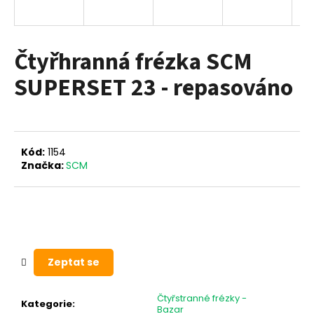
a
j
í
Čtyřhranná frézka SCM
t
SUPERSET 23 - repasováno
?
Kód:
1154
HLEDAT
Značka:
SCM
D
o
p
Zeptat se
o
r
u
Čtyřstranné frézky -
Kategorie
:
Bazar