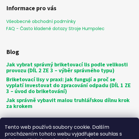
Informace pro vás
Všeobecné obchodní podmínky
FAQ - Často kladené dotazy Stroje Humpolec
Blog
Jak vybrat správný briketovací lis podle velikosti
provozu (DÍL 2 ZE 3 – výběr správného typu)
Briketovací lisy v praxi: jak fungují a proč se
vyplatí investovat do zpracování odpadu (DÍL 1 ZE
3 – úvod do briketování)
Jak správně vybavit malou truhlářskou dílnu krok
za krokem
Vytvořil Shoptet
Tento web používá soubory cookie. Dalším
Copyright 2026
Stroje Humpolec
. Všechna práva
procházením tohoto webu vyjadřujete souhlas s