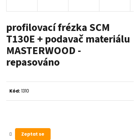
a
j
í
profilovací frézka SCM
t
T130E + podavač materiálu
?
MASTERWOOD -
repasováno
HLEDAT
Kód:
1310
D
o
p
o
r
u
Zeptat se