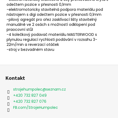
odečtem pozice v přesnosti 0,1mm
-elektromotoricky stavitelná podpora materiálu pod
nástrojem s digi odečtem pozice v přesnosti 0,1mm
-pilový agregát pro ořez zasklívací lišty stavitelný
manuálně ve 2 osách s možností odklopení pod
praocovní stůl
-4 kolečkový podavač materiálu MASTERWOOD s
plynulou regulací rychlosti podávání v rozsahu 3-
22m/min a reverzací otáček
-stroj v bezvadném stavu
Z
á
Kontakt
p
a
strojehumpolec
@
seznam.cz
t
+420 732 827 049
í
+420 732 827 076
FB.com/StrojeHumpolec