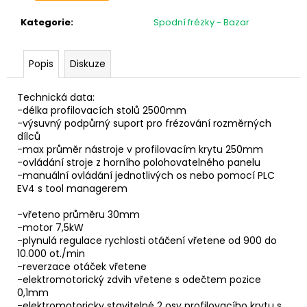
č
u
Kategorie
:
Spodní frézky - Bazar
j
e
m
Popis
Diskuze
e
Technická data:
-délka profilovacích stolů 2500mm
-výsuvný podpůrný suport pro frézování rozměrných
dílců
-max průměr nástroje v profilovacím krytu 250mm
-ovládání stroje z horního polohovatelného panelu
-manuální ovládání jednotlivých os nebo pomocí PLC
EV4 s tool managerem
-vřeteno průměru 30mm
-motor 7,5kW
-plynulá regulace rychlosti otáčení vřetene od 900 do
10.000 ot./min
-reverzace otáček vřetene
-elektromotorický zdvih vřetene s odečtem pozice
0,1mm
-elektromotoricky stavitelné 2 osy profilovacího krytu s