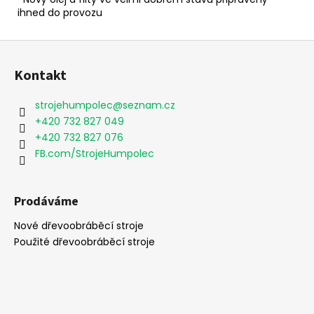
ihned do provozu
Z
á
Kontakt
p
a
strojehumpolec
@
seznam.cz
t
+420 732 827 049
í
+420 732 827 076
FB.com/StrojeHumpolec
Prodáváme
Nové dřevoobráběcí stroje
Použité dřevoobráběcí stroje