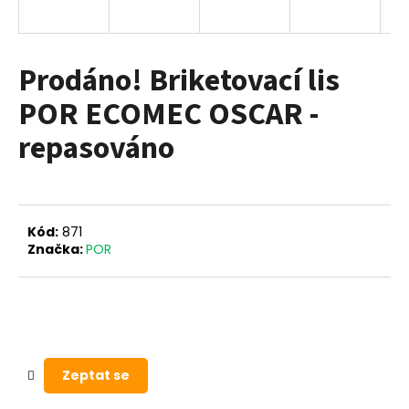
a
j
í
Prodáno! Briketovací lis
t
POR ECOMEC OSCAR -
?
repasováno
HLEDAT
Kód:
871
Značka:
POR
D
o
p
o
r
Zeptat se
u