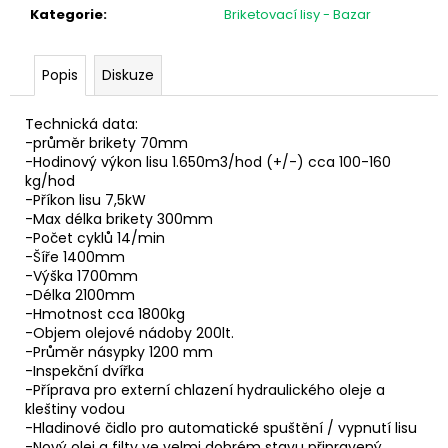
č
Kategorie
:
Briketovací lisy - Bazar
u
j
e
Popis
Diskuze
m
e
Technická data:
-průměr brikety 70mm
-Hodinový výkon lisu 1.650m3/hod (+/-) cca 100-160
kg/hod
-Příkon lisu 7,5kW
-Max délka brikety 300mm
-Počet cyklů 14/min
-Šíře 1400mm
-Výška 1700mm
-Délka 2100mm
-Hmotnost cca 1800kg
-Objem olejové nádoby 200lt.
-Průměr násypky 1200 mm
-Inspekční dvířka
-Příprava pro externí chlazení hydraulického oleje a
kleštiny vodou
-Hladinové čidlo pro automatické spuštění / vypnutí lisu
-Nový olej a filty ve velmi dobrém stavu připravený