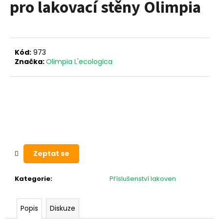
pro lakovací stěny Olimpia
a
j
í
t
Kód:
973
?
Značka:
Olimpia L'ecologica
HLEDAT
Zeptat se
D
o
p
Kategorie
:
Příslušenství lakoven
o
r
u
Popis
Diskuze