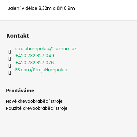
č
u
Balení v délce 8,32m a šíři 0,9m
j
e
Z
m
á
e
Kontakt
p
a
strojehumpolec
@
seznam.cz
t
+420 732 827 049
í
+420 732 827 076
FB.com/StrojeHumpolec
Prodáváme
Nové dřevoobráběcí stroje
Použité dřevoobráběcí stroje