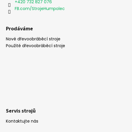
í
+420 732 827 076
FB.com/StrojeHumpolec
Prodáváme
Nové dřevoobráběcí stroje
Použité dřevoobráběcí stroje
Servis strojů
Kontaktujte nás