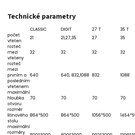
Technické parametry
CLASSIC
DIGIT
27 T
35 T
počet
21
21,27,35
27
35
vřeten
rozteč
mezi
32
32
32
32
vřeteny
rozteč
mezi
prvním a
640
640, 832,1088
832
1088
posledním
vřetenem
maximální
hloubka
70
70
70
70
otvoru
rozměr
litinového
864*500
864*500
1056*500
1454*5
stolu
maximální
rozměry