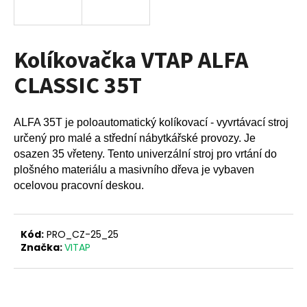
a
j
í
Kolíkovačka VTAP ALFA
t
CLASSIC 35T
?
ALFA 35T je poloautomatický kolíkovací - vyvrtávací stroj
určený pro malé a střední nábytkářské provozy. Je
osazen 35 vřeteny. Tento univerzální stroj pro vrtání do
HLEDAT
plošného materiálu a masivního dřeva je vybaven
ocelovou pracovní deskou.
D
o
Kód:
PRO_CZ-25_25
p
Značka:
VITAP
o
r
u