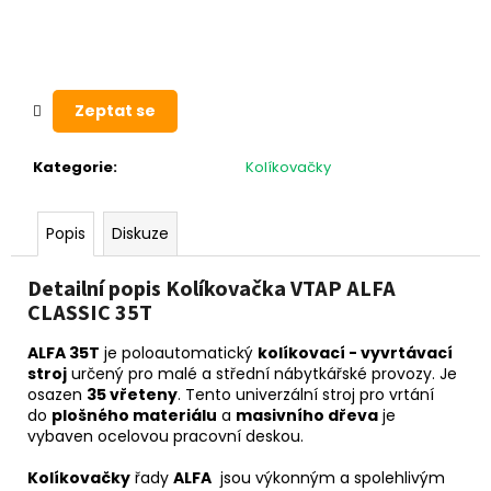
č
u
j
e
m
Zeptat se
e
Kategorie
:
Kolíkovačky
Popis
Diskuze
Detailní popis Kolíkovačka VTAP ALFA
CLASSIC 35T
ALFA 35T
je poloautomatický
kolíkovací - vyvrtávací
stroj
určený pro malé a střední nábytkářské provozy. Je
osazen
35 vřeteny
. Tento univerzální stroj pro vrtání
do
plošného materiálu
a
masivního dřeva
je
vybaven ocelovou pracovní deskou.
Kolíkovačky
řady
ALFA
jsou výkonným a spolehlivým