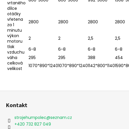
800*3000
800*3000
992*3000
1308*3
vrtaného
dílce
otáčky
vřetena
2800
2800
2800
2800
za 1
minutu
výkon
2
2
2,5
2,5
motoru
tlak
6-8
6-8
6-8
6-8
vzduchu
váha
295
295
388
454
celková
1070*890*1240
1070*890*1240
1142*800*1140
1590*8
velikost
Z
á
Kontakt
p
a
strojehumpolec
@
seznam.cz
t
+420 732 827 049