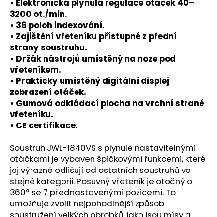
č
• Elektronická plynulá regulace otáček 40–
u
3200 ot./min.
j
• 36 poloh indexování.
e
• Zajištění vřeteníku přístupné z přední
m
strany soustruhu.
e
• Držák nástrojů umístěný na noze pod
vřeteníkem.
• Prakticky umístěný digitální displej
zobrazení otáček.
• Gumová odkládací plocha na vrchní straně
vřeteníku.
• CE certifikace.
Soustruh JWL-1840VS s plynule nastavitelnými
otáčkami je vybaven špičkovými funkcemi, které
jej výrazně odlišují od ostatních soustruhů ve
stejné kategorii. Posuvný vřeteník je otočný o
360° se 7 přednastavenými pozicemi. To
umožňuje zvolit nejpohodlnější způsob
soustružení velkých obrobků, jako jsou mísy a