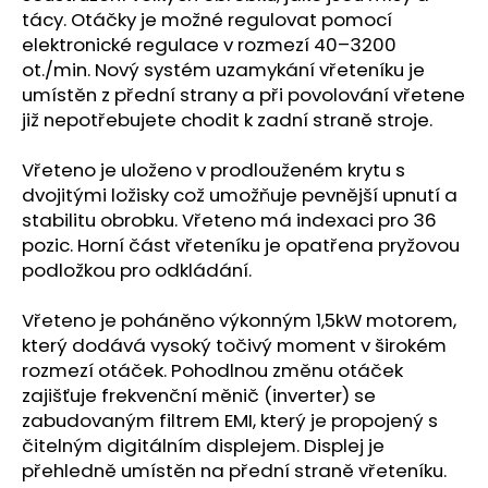
tácy. Otáčky je možné regulovat pomocí
elektronické regulace v rozmezí 40–3200
ot./min. Nový systém uzamykání vřeteníku je
umístěn z přední strany a při povolování vřetene
již nepotřebujete chodit k zadní straně stroje.
Vřeteno je uloženo v prodlouženém krytu s
dvojitými ložisky což umožňuje pevnější upnutí a
stabilitu obrobku. Vřeteno má indexaci pro 36
pozic. Horní část vřeteníku je opatřena pryžovou
podložkou pro odkládání.
Vřeteno je poháněno výkonným 1,5kW motorem,
který dodává vysoký točivý moment v širokém
rozmezí otáček. Pohodlnou změnu otáček
zajišťuje frekvenční měnič (inverter) se
zabudovaným filtrem EMI, který je propojený s
čitelným digitálním displejem. Displej je
přehledně umístěn na přední straně vřeteníku.