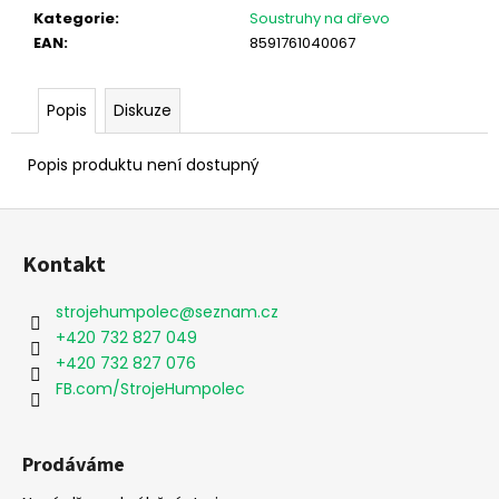
Kategorie
:
Soustruhy na dřevo
EAN
:
8591761040067
Popis
Diskuze
Popis produktu není dostupný
Z
á
Kontakt
p
a
strojehumpolec
@
seznam.cz
t
+420 732 827 049
í
+420 732 827 076
FB.com/StrojeHumpolec
Prodáváme