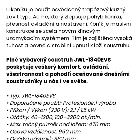
U koníku je použit osvědčený trapézový kluzný
závit typu Acme, který zlepšuje pohyb koníku,
přesnost ovládání a nastavení. Koník je masivní
konstrukce se zcela novým klínovým
uzamykacím systémem. Tím je zajištěna vysoká
tuhost a pevné a stabilní upnutí k loži soustruhu.
Plně vybavený soustruh JWL-1840EVS
poskytuje veškerý komfort, ovládání,
všestrannost a pohodlí oceňované dnešními
soustružníky u nás i ve světe.
• Typ: JWL-1840EVS
• Doporučené použití: Profesionální výroba
• Příkon / Výkon (230 V): 2,1 / 1,5 kW
• Otáčky: 40–1200, 100–3200 ot./min.
• Max. točný průměr nad ložem: 470 mm
• Osová vzdálenost: 990 mm
• Opěrka nástrojů: 362 mm