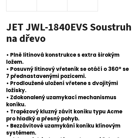
a
j
í
JET JWL-1840EVS Soustruh
t
na dřevo
?
• Plně litinová konstrukce s extra širokým
ložem.
• Posuvný litinový vřeteník se otáčí o 360° se
HLEDAT
7 přednastavenými pozicemi.
• Prodloužené uložení vřetene s dvojitými
ložisky.
• Zdokonalený uzamykací mechanismus
D
koníku.
o
p
• Trapézový kluzný závit koníku typu Acme
o
pro hladký a přesný pohyb.
r
• Bezzávitové uzamykání koníku klínovým
u
systémem.