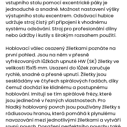
vstupního stolu pomocí excentrické páky je
jednoduché a snadné. Možnost nastavení výšky
výstupního stolu excentrem. Odsávací hubice
udržuje stroj čistý při připojení k vhodnému
systému odsávání. Stroj pro profesionální dílny
nebo údržby i kutily s širokým rozsahem použití.
Hoblovací válec osazený žiletkami poznáte na
první pohled. Jsou na něm v přesně
vyfrézovaných lůžkách upnuté HW (SK) žiletky ve
velikosti 15x15 mm. Usazení do lůžek zaručuje
rychlé, snadné a přesné upnutí. Žiletky jsou
seskládány ve čtyřech spirálových řadách, díky
čemuž dochází ke klidnému a postupnému
hoblování. Imitují se tím spirálové frézy, které
jsou jedinečné v řezných vlastnostech. Pro
hladký hoblovaný povrch jsou používány žiletky s
rádiusovou hranou, která pomáhá k plynulému
navazování mezi jednotlivými žiletkami a vytváří
rovný povrch. Dosažení perfektního povrchu také