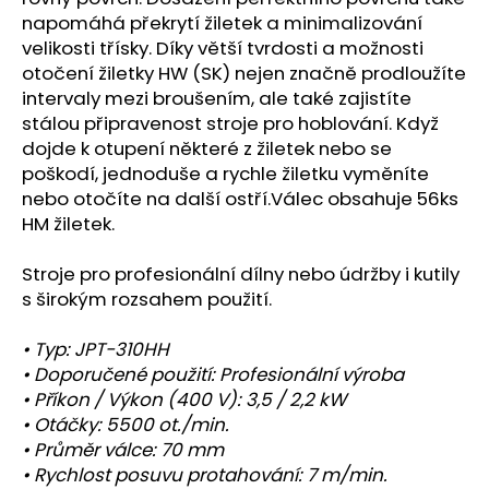
napomáhá překrytí žiletek a minimalizování
velikosti třísky. Díky větší tvrdosti a možnosti
otočení žiletky HW (SK) nejen značně prodloužíte
intervaly mezi broušením, ale také zajistíte
stálou připravenost stroje pro hoblování. Když
dojde k otupení některé z žiletek nebo se
poškodí, jednoduše a rychle žiletku vyměníte
nebo otočíte na další ostří.Válec obsahuje 56ks
HM žiletek.
Stroje pro profesionální dílny nebo údržby i kutily
s širokým rozsahem použití.
• Typ: JPT-310HH
• Doporučené použití: Profesionální výroba
• Příkon / Výkon (400 V): 3,5 / 2,2 kW
• Otáčky: 5500 ot./min.
• Průměr válce: 70 mm
• Rychlost posuvu protahování: 7 m/min.