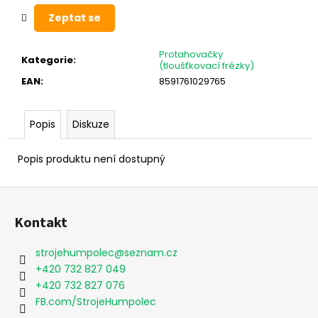
Zeptat se
Protahovačky
Kategorie
:
(tloušťkovací frézky)
EAN
:
8591761029765
Popis
Diskuze
Popis produktu není dostupný
Z
á
Kontakt
p
a
strojehumpolec
@
seznam.cz
t
+420 732 827 049
í
+420 732 827 076
FB.com/StrojeHumpolec