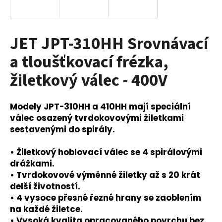
a
j
í
JET JPT-310HH Srovnávací
t
a tloušťkovací frézka,
?
žiletkový válec - 400V
Modely JPT-310HH a 410HH mají speciální
HLEDAT
válec osazený tvrdokovovými žiletkami
sestavenými do spirály.
• Žiletkový hoblovací válec se 4 spirálovými
D
drážkami.
o
• Tvrdokovové výměnné žiletky až s 20 krát
p
delší životností.
o
• 4 vysoce přesné řezné hrany se zaoblením
r
na každé žiletce.
u
• Vysoká kvalita opracovaného povrchu bez