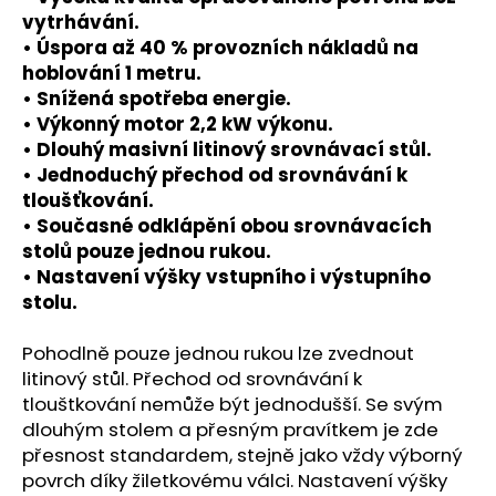
č
vytrhávání.
u
• Úspora až 40 % provozních nákladů na
j
hoblování 1 metru.
e
• Snížená spotřeba energie.
m
e
• Výkonný motor 2,2 kW výkonu.
• Dlouhý masivní litinový srovnávací stůl.
• Jednoduchý přechod od srovnávání k
tloušťkování.
• Současné odklápění obou srovnávacích
stolů pouze jednou rukou.
• Nastavení výšky vstupního i výstupního
stolu.
Pohodlně pouze jednou rukou lze zvednout
litinový stůl. Přechod od srovnávání k
tlouštkování nemůže být jednodušší. Se svým
dlouhým stolem a přesným pravítkem je zde
přesnost standardem, stejně jako vždy výborný
povrch díky žiletkovému válci. Nastavení výšky