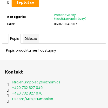
Zeptat se
Protahovačky
Kategorie
:
(tloušťkovací frézky)
EAN
:
8591761043907
Popis
Diskuze
Popis produktu není dostupný
Z
á
Kontakt
p
a
strojehumpolec
@
seznam.cz
t
+420 732 827 049
í
+420 732 827 076
FB.com/StrojeHumpolec