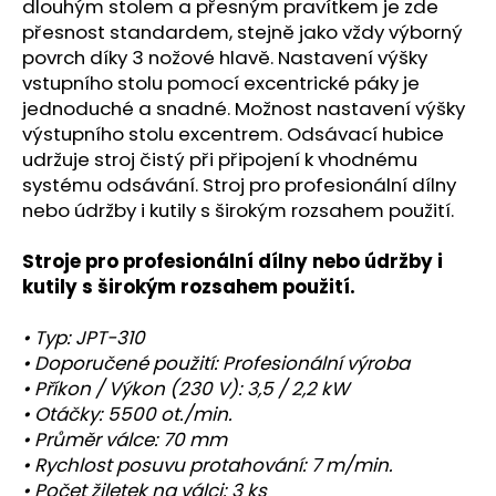
č
dlouhým stolem a přesným pravítkem je zde
u
přesnost standardem, stejně jako vždy výborný
j
povrch díky 3 nožové hlavě. Nastavení výšky
e
vstupního stolu pomocí excentrické páky je
m
jednoduché a snadné. Možnost nastavení výšky
e
výstupního stolu excentrem. Odsávací hubice
udržuje stroj čistý při připojení k vhodnému
systému odsávání. Stroj pro profesionální dílny
nebo údržby i kutily s širokým rozsahem použití.
Stroje pro profesionální dílny nebo údržby i
kutily s širokým rozsahem použití.
• Typ: JPT-310
• Doporučené použití: Profesionální výroba
• Příkon / Výkon (230 V): 3,5 / 2,2 kW
• Otáčky: 5500 ot./min.
• Průměr válce: 70 mm
• Rychlost posuvu protahování: 7 m/min.
• Počet žiletek na válci: 3 ks