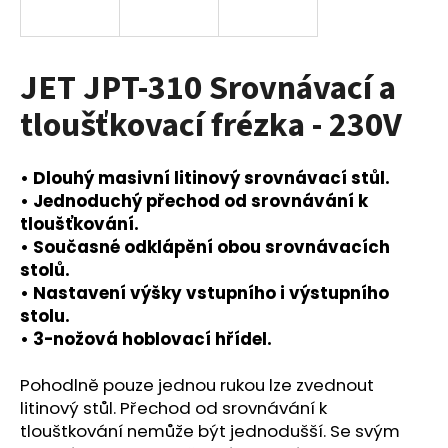
a
j
í
JET JPT-310 Srovnávací a
t
tloušťkovací frézka - 230V
?
• Dlouhý masivní litinový srovnávací stůl.
• Jednoduchý přechod od srovnávání k
tloušťkování.
HLEDAT
• Současné odklápění obou srovnávacích
stolů.
• Nastavení výšky vstupního i výstupního
stolu.
D
• 3-nožová hoblovací hřídel.
o
p
o
Pohodlně pouze jednou rukou lze zvednout
r
litinový stůl. Přechod od srovnávání k
u
tlouštkování nemůže být jednodušší. Se svým