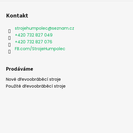
Z
á
Kontakt
p
a
strojehumpolec
@
seznam.cz
t
+420 732 827 049
í
+420 732 827 076
FB.com/StrojeHumpolec
Prodáváme
Nové dřevoobráběcí stroje
Použité dřevoobráběcí stroje