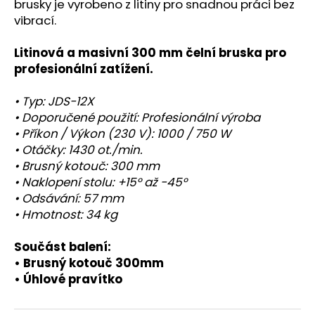
č
brusky je vyrobeno z litiny pro snadnou práci bez
u
vibrací.
j
e
Litinová a masivní 300 mm čelní bruska pro
m
profesionální zatížení.
e
• Typ: JDS-12X
• Doporučené použití: Profesionální výroba
• Příkon / Výkon (230 V): 1000 / 750 W
• Otáčky: 1430 ot./min.
• Brusný kotouč: 300 mm
• Naklopení stolu: +15° až -45°
• Odsávání: 57 mm
• Hmotnost: 34 kg
Součást balení:
• Brusný kotouč 300mm
• Úhlové pravítko