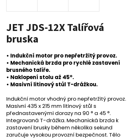
a
j
í
JET JDS-12X Talířová
t
bruska
?
• Indukční motor pro nepřetržitý provoz.
• Mechanická brzda pro rychlé zastavení
brusného talíře.
HLEDAT
• Naklopení stolu až 45°.
• Masivní litinový stůl T-drážkou.
Indukční motor vhodný pro nepřetržitý provoz.
D
Masivní 435 x 215 mm litinový stůl s
o
p
přednastavenými dorazy na 90 ° a 45 °.
o
Integrovaná T-drážka. Mechanická brzda k
r
zastavení brusky během několika sekund
u
zaručuje vysokou provozní bezpečnost. Tělo