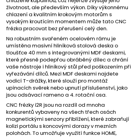
chlazené kapalinou, což nejenže zvyšuje jeho
životnost, ale především výkon. Díky výkonnému
chlazení a kvalitním krokovým motorům s
vysokým kroutícím momentem může tato CNC
frézka pracovat bez přerušení celý den.
Na robustním svařeném ocelovém rámu je
umístěna masivní hliníková stolová deska o
tloušťce 40 mm s integrovanými MDF deskami,
které přesně podepřou obráběný dílec a chrání
vaše nástroje i hliníkový stůl před poškozením při
vyřezávání dílců. Mezi MDF deskami najdete
vodicí T-drážky, které slouží pro montáž
upínacích svěrek nebo upnutí příslušenství, jako
jsou odsávací rameno a 4. rotační osa.
CNC frézky i2R jsou na rozdíl od mnoha
konkurentů vybaveny na všech třech osách
magnetickými senzory přiblížení, které zabraňují
kolizi portálu s koncovými dorazy v mezních
polohách. To umožňuje využití funkce HOME,