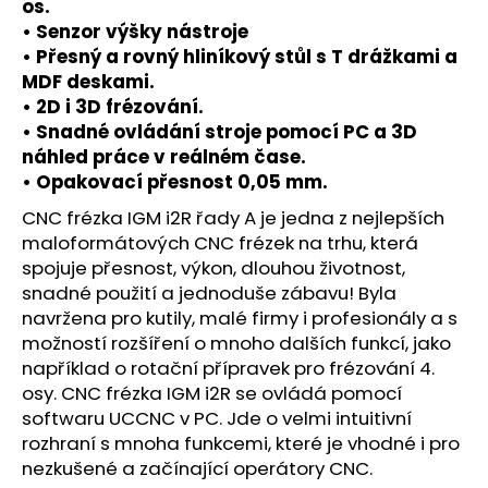
č
os.
u
• Senzor výšky nástroje
j
• Přesný a rovný hliníkový stůl s T drážkami a
e
MDF deskami.
m
• 2D i 3D frézování.
e
• Snadné ovládání stroje pomocí PC a 3D
náhled práce v reálném čase.
• Opakovací přesnost 0,05 mm.
CNC frézka IGM i2R řady A je jedna z nejlepších
maloformátových CNC frézek na trhu, která
spojuje přesnost, výkon, dlouhou životnost,
snadné použití a jednoduše zábavu! Byla
navržena pro kutily, malé firmy i profesionály a s
možností rozšíření o mnoho dalších funkcí, jako
například o rotační přípravek pro frézování 4.
osy. CNC frézka IGM i2R se ovládá pomocí
softwaru UCCNC v PC. Jde o velmi intuitivní
rozhraní s mnoha funkcemi, které je vhodné i pro
nezkušené a začínající operátory CNC.