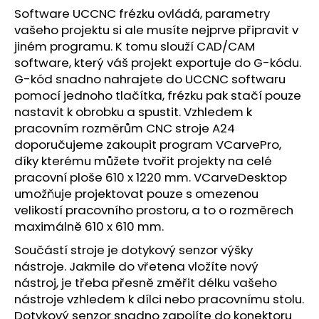
Software UCCNC frézku ovládá, parametry
vašeho projektu si ale musíte nejprve připravit v
jiném programu. K tomu slouží CAD/CAM
software, který váš projekt exportuje do G-kódu.
G-kód snadno nahrajete do UCCNC softwaru
pomocí jednoho tlačítka, frézku pak stačí pouze
nastavit k obrobku a spustit. Vzhledem k
pracovním rozměrům CNC stroje A24
doporučujeme zakoupit program VCarvePro,
díky kterému můžete tvořit projekty na celé
pracovní ploše 610 x 1220 mm. VCarveDesktop
umožňuje projektovat pouze s omezenou
velikostí pracovního prostoru, a to o rozměrech
maximálně 610 x 610 mm.
Součástí stroje je dotykový senzor výšky
nástroje. Jakmile do vřetena vložíte nový
nástroj, je třeba přesně změřit délku vašeho
nástroje vzhledem k dílci nebo pracovnímu stolu.
Dotykový senzor snadno zapojíte do konektoru