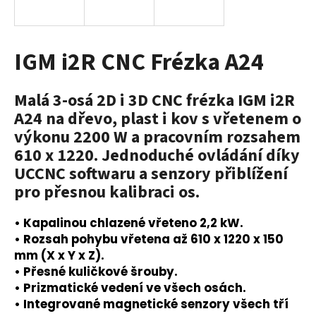
a
j
í
IGM i2R CNC Frézka A24
t
?
Malá 3-osá 2D i 3D CNC frézka IGM i2R
A24 na dřevo, plast i kov s vřetenem o
výkonu 2200 W a pracovním rozsahem
610 x 1220. Jednoduché ovládání díky
HLEDAT
UCCNC softwaru a senzory přiblížení
pro přesnou kalibraci os.
• Kapalinou chlazené vřeteno 2,2 kW.
D
o
• Rozsah pohybu vřetena až 610 x 1220 x 150
p
mm (X x Y x Z).
o
• Přesné kuličkové šrouby.
r
• Prizmatické vedení ve všech osách.
u
• Integrované magnetické senzory všech tří