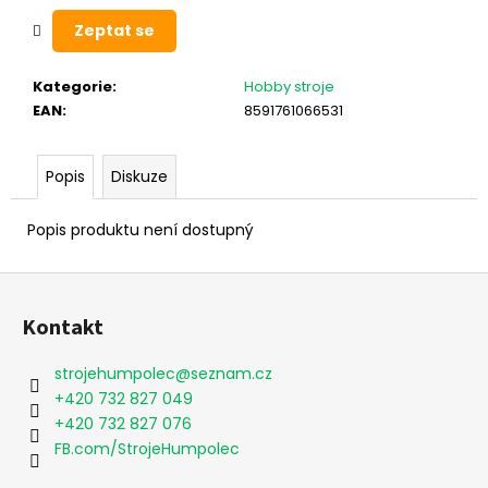
Zeptat se
Kategorie
:
Hobby stroje
EAN
:
8591761066531
Popis
Diskuze
Popis produktu není dostupný
Z
á
Kontakt
p
a
strojehumpolec
@
seznam.cz
t
+420 732 827 049
í
+420 732 827 076
FB.com/StrojeHumpolec