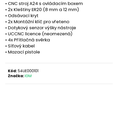
• CNC stroj A24 s ovládacím boxem
• 2x Kleštiny ER20 (8 mm a 12 mm)
• Odsávací kryt
• 2x Montážní klíč pro vřeteno
• Dotykový senzor výšky nástroje
• UCCNC licence (neomezená)
• 4x Přítlačná svěrka
• Síťový kabel
• Mazací pistole
Kód:
54UE000101
Značka:
IGM