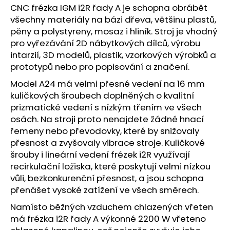
CNC frézka IGM i2R řady A je schopna obrábět
všechny materiály na bázi dřeva, většinu plastů,
pěny a polystyreny, mosaz i hliník. Stroj je vhodný
pro vyřezávání 2D nábytkových dílců, výrobu
intarzií, 3D modelů, plastik, vzorkových výrobků a
prototypů nebo pro popisování a značení.
Model A24 má velmi přesné vedení na 16 mm
kuličkových šroubech doplněných o kvalitní
prizmatické vedení s nízkým třením ve všech
osách. Na stroji proto nenajdete žádné hnací
řemeny nebo převodovky, které by snižovaly
přesnost a zvyšovaly vibrace stroje. Kuličkové
šrouby i lineární vedení frézek i2R využívají
recirkulační ložiska, které poskytují velmi nízkou
vůli, bezkonkurenční přesnost, a jsou schopna
přenášet vysoké zatížení ve všech směrech.
Namísto běžných vzduchem chlazených vřeten
má frézka i2R řady A výkonné 2200 W vřeteno