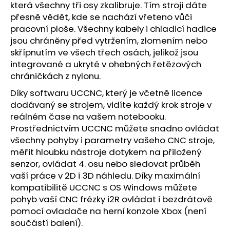
která všechny tři osy zkalibruje. Tím stroji dáte
přesně vědět, kde se nachází vřeteno vůči
pracovní ploše. Všechny kabely i chladicí hadice
jsou chráněny před vytržením, zlomením nebo
skřípnutím ve všech třech osách, jelikož jsou
integrované a ukryté v ohebných řetězových
chráničkách z nylonu.
Díky softwaru UCCNC, který je včetně licence
dodávaný se strojem, vidíte každý krok stroje v
reálném čase na vašem notebooku.
Prostřednictvím UCCNC můžete snadno ovládat
všechny pohyby i parametry vašeho CNC stroje,
měřit hloubku nástroje dotykem na přiložený
senzor, ovládat 4. osu nebo sledovat průběh
vaší práce v 2D i 3D náhledu. Díky maximální
kompatibilitě UCCNC s OS Windows můžete
pohyb vaší CNC frézky i2R ovládat i bezdrátově
pomocí ovladače na herní konzole Xbox (není
součástí balení).