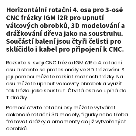
a
Horizontální rotační 4. osa pro 3-osé
j
CNC frézky IGM i2R pro upnutí
í
válcových obrobků, 3D modelování a
t
drážkování dřeva jako na soustruhu.
?
Součástí balení jsou čtyři čelisti pro
sklíčidlo i kabel pro připojení k CNC.
Rozšiřte si svoji CNC frézku IGM i2R o 4. rotační
osu a staňte se profesionály ve 3D frézování. S
HLEDAT
její pomocí můžete rozšířit možnosti frézky. Na
osu můžete upnout válcovitý obrobek a využít
tak frézku jako soustruh. Čtvrtá osa se upíná do
D
T drážky.
o
Pomocí čtvrté rotační osy můžete vytvářet
p
dokonalé rotační 3D modely, figurky nebo třeba
o
frézovat drážky a ornamenty do již vytvořených
r
obrobků.
u