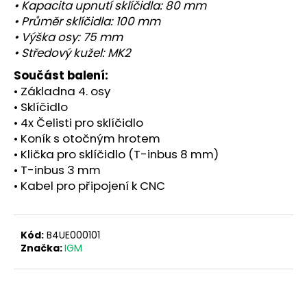
č
• Kapacita upnutí sklíčidla: 80 mm
u
• Průměr sklíčidla: 100 mm
j
• Výška osy: 75 mm
e
• Středový kužel: MK2
m
Součást balení:
e
• Základna 4. osy
• Sklíčidlo
• 4x Čelisti pro sklíčidlo
• Koník s otočným hrotem
• Klička pro sklíčidlo (T-inbus 8 mm)
• T-inbus 3 mm
• Kabel pro připojení k CNC
Kód:
B4UE000101
Značka:
IGM