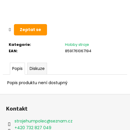
Zeptat se
Kategorie
:
Hobby stroje
EAN
:
8591761067194
Popis
Diskuze
Popis produktu není dostupný
Z
á
Kontakt
p
a
strojehumpolec
@
seznam.cz
t
+420 732 827 049