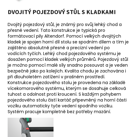
DVOJITÝ POJEZDOVÝ STŮL S KLADKAMI
Dvojitý pojezdový stůl, je známý pro svůj lehký chod a
přesné vedení. Tato konstrukce je typická pro
formátovací pily Altendorf. Pomocí velkých dvojitých
kladek je spojen horní díl stolu se spodním dílem a tím je
zajištěno absolutně přesné a precizní vedení po
vodících tyčích. Lehký chod pojezdového systému je
dosažen pomocí kladek velkých průměrů. Pojezdový stůl
je možno pomocí malé síly snadno posouvat a je veden
bezpečně jako po kolejích. Kvalita chodu je zachována i
při dlouholetém zatížení v prašném prostředí.
Konstrukce pojezdového stolu je provedena na základě
vícekomorového systému, kterým se dosahuje celková
tuhost a odolnost proti kroucení. S každým pohybem
pojezdového stolu čistí kartáč připevněný na horní části
vozíku automaticky tyče vedení spodního vozíku.
Systém pracuje kompletně bez potřeby mazání.