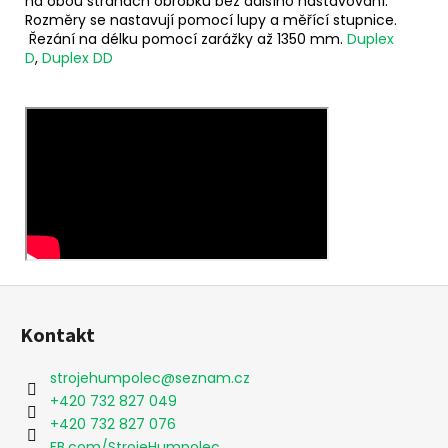
na obou stranách obrobku bez dalšího nastavování.
Rozměry se nastavují pomocí lupy a měřící stupnice.
Řezání na délku pomocí zarážky až 1350 mm.
Duplex
D
,
Duplex DD
Z
á
Kontakt
p
a
strojehumpolec
@
seznam.cz
t
+420 732 827 049
í
+420 732 827 076
FB.com/StrojeHumpolec