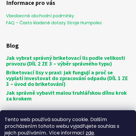
Informace pro vás
Všeobecné obchodní podmínky
FAQ - Často kladené dotazy Stroje Humpolec
Blog
Jak vybrat správný briketovací lis podle velikosti
provozu (DÍL 2 ZE 3 – výběr správného typu)
Briketovací lisy v praxi: jak fungují a proč se
vyplatí investovat do zpracování odpadu (DÍL 1 ZE
3 – úvod do briketování)
Jak správně vybavit malou truhlářskou dílnu krok
za krokem
Vytvořil Shoptet
Tento web používá soubory cookie. Dalším
Copyright 2026
Stroje Humpolec
. Všechna práva
procházením tohoto webu vyjadřujete souhlas s
vyhrazena.
jejich používáním.. Více informací
zde
.