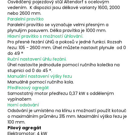
Osvědčený pojezdový stůl Altendorf s ocelovým
vedením. K dispozici jsou délkové varianty 1600, 2000
nebo 2600 mm.
Paralelní pravítko
Paralelní pravítko se vyznačuje velmi přesným a
plynulým posuvem. Délka pravítka je 1000 mm.
Hlavní pravítko s možností úhlování.
Pro přesné řezání úhlů a pokosů v jedné funkci. Rozsah
řezu: 105 - 2600 mm. Úhel můžete nastavit plynule od 0
do 49 °
Ruční nastavení úhlu řezání.
Úhel nastavíte jednoduše pomocí ručního kolečka na
stupnici od 0 do 45 °.
Manuální nastavení výšky řezu
Manuálně pomocí ručního kola.
Předřezový agregát
Samostatný motor předřezu 0,37 kW s odděleným
vypínačem
Horní odsávání
Odsávání je umístěno na klínu s možností použít kotouč
o maximálním průměru 315 mm. Maximální výška řezu je
100 mm.
Pilový agregát
Elektromotor: 4 kW