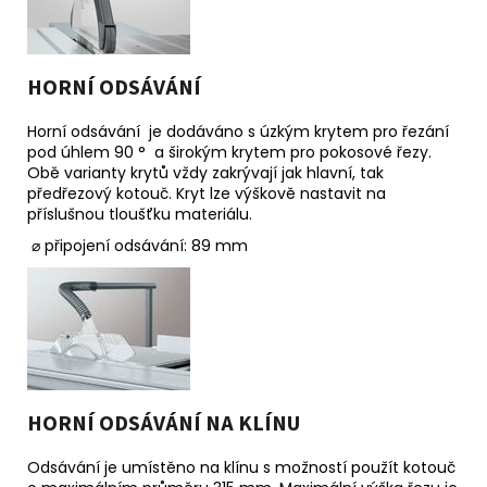
HORNÍ ODSÁVÁNÍ
Horní odsávání je dodáváno s úzkým krytem pro řezání
pod úhlem 90 ° a širokým krytem pro pokosové řezy.
Obě varianty krytů vždy zakrývají jak hlavní, tak
předřezový kotouč. Kryt lze výškově nastavit na
příslušnou tloušťku materiálu.
⌀ připojení odsávání: 89 mm
HORNÍ ODSÁVÁNÍ NA KLÍNU
Odsávání je umístěno na klínu s možností použít kotouč