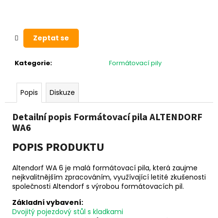
č
u
j
e
Zeptat se
m
e
Kategorie
:
Formátovací pily
Popis
Diskuze
Detailní popis Formátovací pila ALTENDORF
WA6
POPIS PRODUKTU
Altendorf WA 6 je malá formátovací pila, která zaujme
nejkvalitnějším zpracováním, využívající letité zkušenosti
společnosti Altendorf s výrobou formátovacích pil.
Základní vybavení:
Dvojitý pojezdový stůl s kladkami