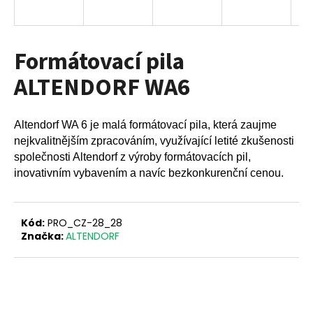
a
j
í
Formátovací pila
t
ALTENDORF WA6
?
Altendorf WA 6 je malá formátovací pila, která zaujme
nejkvalitnějším zpracováním, využívající letité zkušenosti
společnosti Altendorf z výroby formátovacích pil,
HLEDAT
inovativním vybavením a navíc bezkonkurenční cenou.
D
Kód:
PRO_CZ-28_28
o
Značka:
ALTENDORF
p
o
r
u