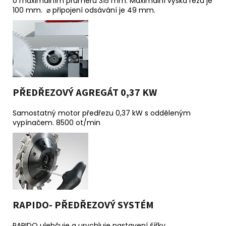
o maximálním průměru 315 mm. Maximální výška řezu je
100 mm. ⌀ připojení odsávání je 49 mm.
PŘEDŘEZOVÝ AGREGÁT 0,37 KW
Samostatný motor předřezu 0,37 kW s odděleným
vypínačem. 8500 ot/min
RAPIDO- PŘEDŘEZOVÝ SYSTÉM
RAPIDO ulehčuje a urychluje nastavení šířky