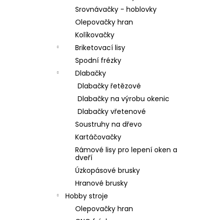
Srovnávačky - hoblovky
Olepovačky hran
Kolíkovačky
Briketovací lisy
Spodní frézky
Dlabačky
Dlabačky řetězové
Dlabačky na výrobu okenic
Dlabačky vřetenové
Soustruhy na dřevo
Kartáčovačky
Rámové lisy pro lepení oken a
dveří
Úzkopásové brusky
Hranové brusky
Hobby stroje
Olepovačky hran