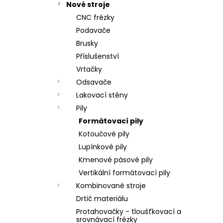
Nové stroje
CNC frézky
Podavače
Brusky
Příslušenství
Vrtačky
Odsavače
Lakovací stěny
Pily
Formátovací pily
Kotoučové pily
Lupínkové pily
Kmenové pásové pily
Vertikální formátovací pily
Kombinované stroje
Drtič materiálu
Protahovačky - tloušťkovací a
srovnávací frézky