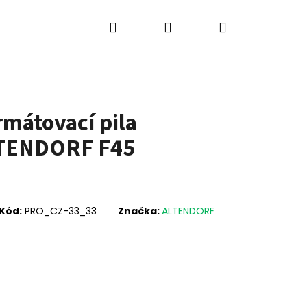
Hledat
Přihlášení
Nákupní
ů
Výkup strojů
Kontakty
Blog
košík
rmátovací pila
TENDORF F45
Kód:
PRO_CZ-33_33
Značka:
ALTENDORF