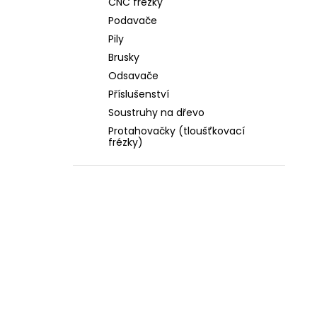
CNC frézky
Podavače
Pily
Brusky
Odsavače
Příslušenství
Soustruhy na dřevo
Protahovačky (tloušťkovací
frézky)