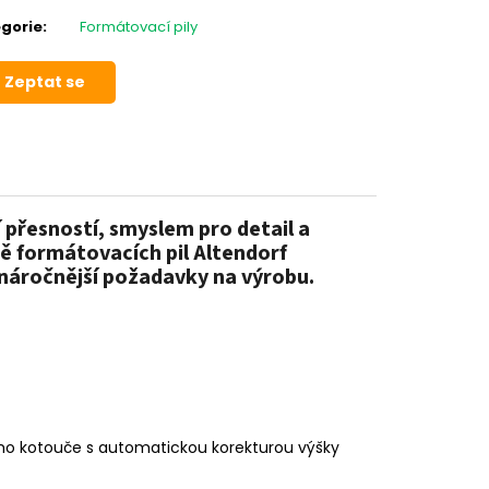
gorie
:
Formátovací pily
Zeptat se
 přesností, smyslem pro detail a
ě formátovacích pil Altendorf
jnáročnější požadavky na výrobu.
ího kotouče s automatickou korekturou výšky