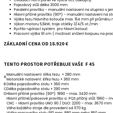
Pojezdový stůl délka 3000 mm
Paralelní pravítko - manuální nastavení na stupnici s 
Hlavní příčné pravítko (90°) - manuální nastavení na 
Výška řezu hlavního kotouče max. 154 mm při průměr
Výkon motoru 5,5kW, troje otáčky 3/4/5 ot./min
Rychlo-upínací systém pro hlavní kotouč
Pracovní výška 91 cm ( možnost snížení korpusu na prac
ZÁKLADNÍ CENA OD 18.920 €
TENTO PROSTOR POTŘEBUJE VAŠE F 45
Manuální nastavení: šířka řezu + 280 mm
A
Motorické natavení: šířka řezu + 360 mm
B
Délka pojezdového stolu + 360 mm
C
Délka pojezdového stolu + 290 mm
D
Hlavní příčné pravítko (90°): 1890 – max. 3420 mm
Hlavní příčné/pokosové pravítko a PQS příčný stůl: 1960 –
CNC - Hlavní pravítko UNO 90 / DUO: 2200 – max. 3670 mm
Váha každého stroje dle provedení od 1170 kg
Výška pracovního stolu 910 mm, 880 mm nebo 850 mm