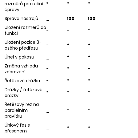
rozměrů pro ruční
*
*
*
úpravy
Správa nástrojů
_
100
100
Uložení rozměrů do
-
-
*
funkcí
Uložení pozice 3-
-
*
*
osého předřezu
Úhel v pokosu
_
*
*
Změna vzhledu
-
*
-
zobrazení
Řetězová drážka
-
*
*
Drážky / řetězové
*
*
*
drážky
Řetězový řez na
paralelním
_
*
*
pravítku
Úhlový řez s
_
*
*
přesahem