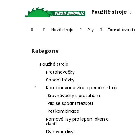
K
Přejít
na
o
Použité stroje
obsah
Zpět
Zpět
š
do
do
í
Domů
Nové stroje
Pily
Formátovací p
k
obchodu
obchodu
P
o
Kategorie
Přeskočit
s
kategorie
t
Použité stroje
r
Protahovačky
a
Spodní frézky
n
Kombinované více operační stroje
n
Srovnávačky s protahem
í
Pila se spodní frézkou
p
Pětikombinace
a
Rámové lisy pro lepení oken a
n
dveří
e
Dýhovací lisy