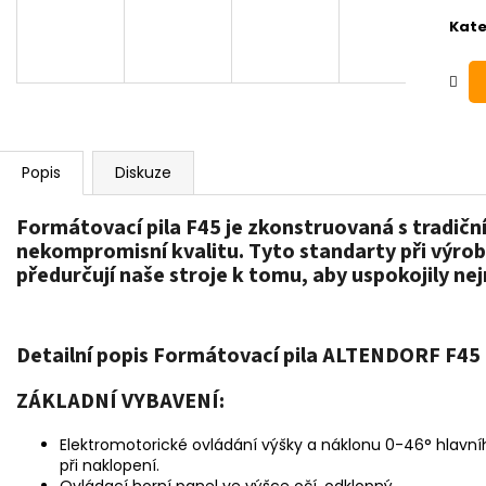
Kate
Popis
Diskuze
Formátovací pila F45 je zkonstruovaná s tradiční
nekompromisní kvalitu. Tyto standarty při výrob
předurčují naše stroje k tomu, aby uspokojily ne
Detailní popis Formátovací pila ALTENDORF F45
ZÁKLADNÍ VYBAVENÍ:
Elektromotorické ovládání výšky a náklonu 0-46° hlavn
při naklopení.
Ovládací horní panel ve výšce očí, odklopný.