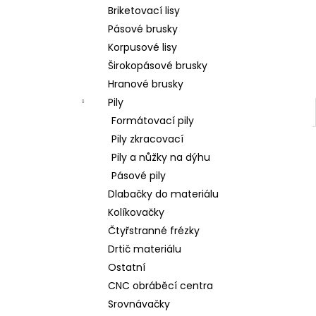
l
Briketovací lisy
Pásové brusky
Korpusové lisy
Širokopásové brusky
Hranové brusky
Pily
Formátovací pily
Pily zkracovací
Pily a nůžky na dýhu
Pásové pily
Dlabačky do materiálu
Kolíkovačky
Čtyřstranné frézky
Drtič materiálu
Ostatní
CNC obráběcí centra
Srovnávačky