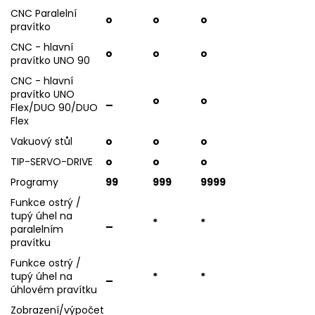
CNC Paralelní
o
o
o
pravítko
CNC - hlavní
o
o
o
pravítko UNO 90
CNC - hlavní
pravítko UNO
_
o
o
Flex/DUO 90/DUO
Flex
Vakuový stůl
o
o
o
TIP-SERVO-DRIVE
o
o
o
Programy
99
999
9999
Funkce ostrý /
tupý úhel na
_
*
*
paralelním
pravítku
Funkce ostrý /
tupý úhel na
_
*
*
úhlovém pravítku
Zobrazení/výpočet