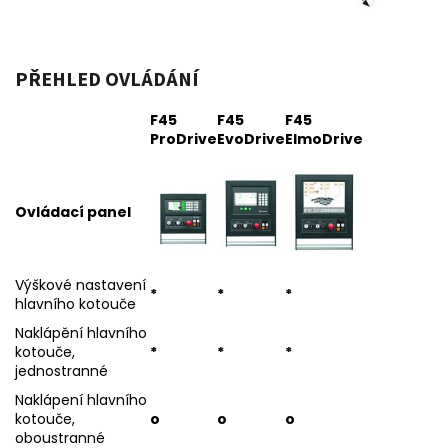
PŘEHLED OVLÁDÁNÍ
F45
F45
F45
ProDrive
EvoDrive
ElmoDrive
Ovládací panel
Výškové nastavení
*
*
*
hlavního kotouče
Naklápění hlavního
kotouče,
*
*
*
jednostranné
Naklápení hlavního
kotouče,
o
o
o
oboustranné