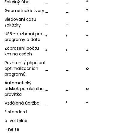
Falešný úhel
_
_
*
Geometrické tvary
_
_
*
Sledování času
_
_
*
zakázky
USB - rozhraní pro
*
*
*
programy a data
Zobrazení počtu
*
*
*
km na osách
Rozhraní / připojení
optimalizačních
_
_
o
programů
Automatický
odskok paralelního
_
_
o
pravítka
Vzdálená údržba
_
*
*
* standard
o volitelné
- nelze