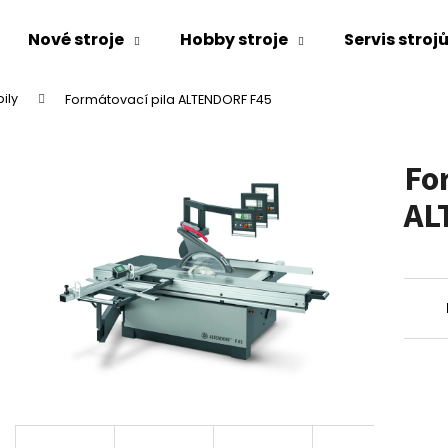
Nové stroje
Hobby stroje
Servis stroj
ily
Formátovací pila ALTENDORF F45
Co potřebujete najít?
Fo
HLEDAT
AL
Doporučujeme