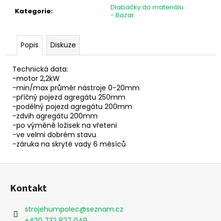
č
Dlabačky do materiálu
u
Kategorie
:
- Bazar
j
e
m
Popis
Diskuze
e
Technická data:
-motor 2,2kW
-min/max průměr nástroje 0-20mm
-příčný pojezd agregátu 250mm
-podélný pojezd agregátu 200mm
-zdvih agregátu 200mm
-po výměně ložisek na vřeteni
-ve velmi dobrém stavu
-záruka na skryté vady 6 měsíců
Z
á
Kontakt
p
a
strojehumpolec
@
seznam.cz
t
+420 732 827 049