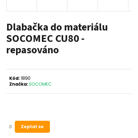
a
j
í
Dlabačka do materiálu
t
SOCOMEC CU80 -
?
repasováno
HLEDAT
Kód:
1890
Značka:
SOCOMEC
D
o
p
o
r
Zeptat se
u