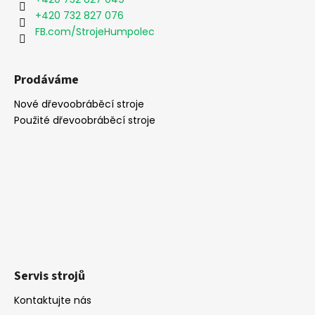
í
+420 732 827 076
FB.com/StrojeHumpolec
Prodáváme
Nové dřevoobráběcí stroje
Použité dřevoobráběcí stroje
Servis strojů
Kontaktujte nás