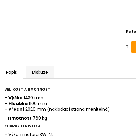
Kate
Popis
Diskuze
VELIKOST A HMOTNOST
–
Výška
1430 mm
–
Hloubka
1100 mm
–
Přední
2020 mm (nakládací strana měnitelná)
-
Hmotnost
760 kg
CHARAKTERISTIKA
– Výkon motoru KW 7,5