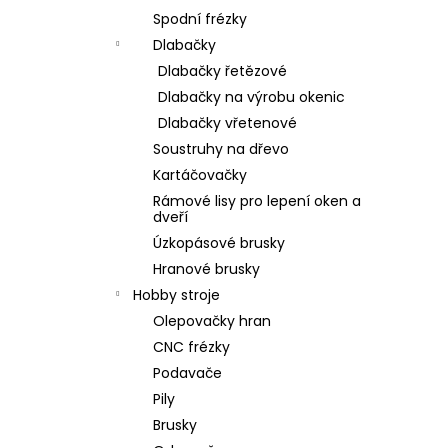
Spodní frézky
Dlabačky
Dlabačky řetězové
Dlabačky na výrobu okenic
Dlabačky vřetenové
Soustruhy na dřevo
Kartáčovačky
Rámové lisy pro lepení oken a
dveří
Úzkopásové brusky
Hranové brusky
Hobby stroje
Olepovačky hran
CNC frézky
Podavače
Pily
Brusky