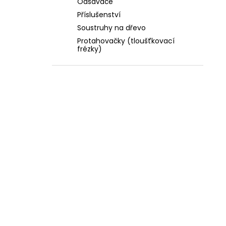
Odsavače
Příslušenství
Soustruhy na dřevo
Protahovačky (tloušťkovací
frézky)