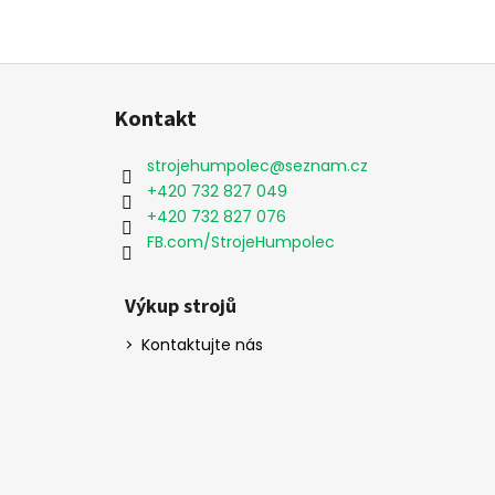
Z
á
Kontakt
p
a
strojehumpolec
@
seznam.cz
t
+420 732 827 049
í
+420 732 827 076
FB.com/StrojeHumpolec
Výkup strojů
Kontaktujte nás