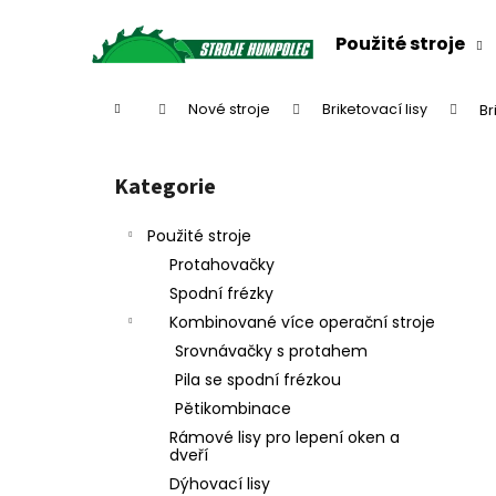
K
Přejít
na
o
Použité stroje
obsah
Zpět
Zpět
š
do
do
í
Domů
Nové stroje
Briketovací lisy
Br
k
obchodu
obchodu
P
o
Kategorie
Přeskočit
s
kategorie
t
Použité stroje
r
Protahovačky
a
Spodní frézky
n
Kombinované více operační stroje
n
Srovnávačky s protahem
í
Pila se spodní frézkou
p
Pětikombinace
a
Rámové lisy pro lepení oken a
n
dveří
e
Dýhovací lisy