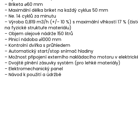
– Briketa ⌀60 mm
– Maximální délka briket na každý cyklus 50 mm
– Ne. 14 cyklů za minutu
– Výroba 0,819 m3/h (+/- 10 %) s maximální vlhkostí 17 % (čistě 
na fyzické struktuře materiálu)
– Objem olejové nádrže 150 litrů
– Plnicí nádoba ⌀1000 mm
– Kontrolní dvířka s průhledem
– Automatický start/stop snímač hladiny
– Možnost připojení externího nakládacího motoru v elektric
– Dvojité plnění zásuvky systém (pro lehké materiály)
– Elektromechanický panel
– Návod k použití a údržbě