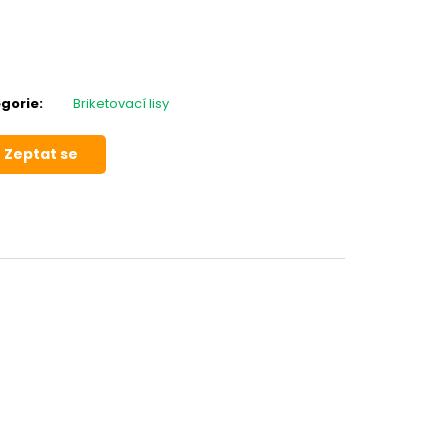
gorie
:
Briketovací lisy
Zeptat se