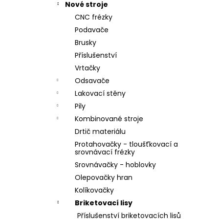
Nové stroje
CNC frézky
Podavače
Brusky
Příslušenství
Vrtačky
Odsavače
Lakovací stěny
Pily
Kombinované stroje
Drtič materiálu
Protahovačky - tloušťkovací a
srovnávací frézky
Srovnávačky - hoblovky
Olepovačky hran
Kolíkovačky
Briketovací lisy
Příslušenství briketovacích lisů