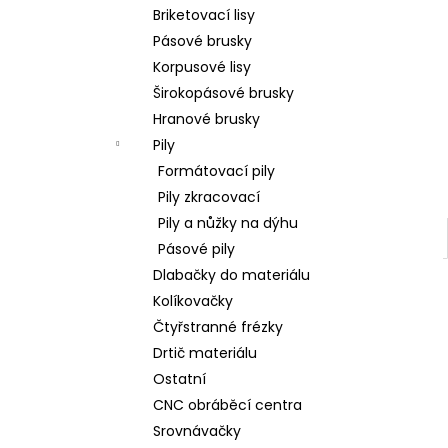
l
Briketovací lisy
Pásové brusky
Korpusové lisy
Širokopásové brusky
Hranové brusky
Pily
Formátovací pily
Pily zkracovací
Pily a nůžky na dýhu
Pásové pily
Dlabačky do materiálu
Kolíkovačky
Čtyřstranné frézky
Drtič materiálu
Ostatní
CNC obráběcí centra
Srovnávačky