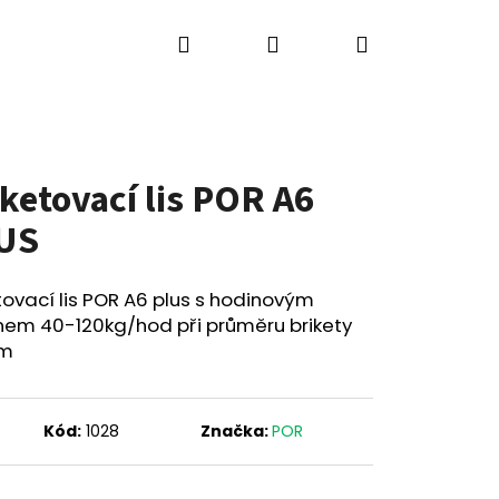
Hledat
Přihlášení
Nákupní
ů
Výkup strojů
Kontakty
Blog
košík
iketovací lis POR A6
US
tovací lis POR A6 plus s hodinovým
nem 40-120kg/hod při průměru brikety
m
Kód:
1028
Značka:
POR