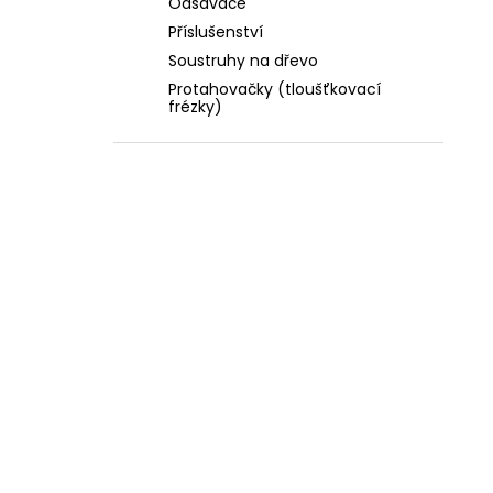
Odsavače
Příslušenství
Soustruhy na dřevo
Protahovačky (tloušťkovací
frézky)