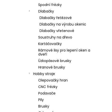
Spodní frézky
Dlabačky
Dlabačky řetězové
Dlabačky na výrobu okenic
Dlabačky vřetenové
Soustruhy na dřevo
Kartáčovačky
Rámové lisy pro lepení oken a
dveří
Úzkopásové brusky
Hranové brusky
Hobby stroje
Olepovačky hran
CNC frézky
Podavače
Pily
Brusky