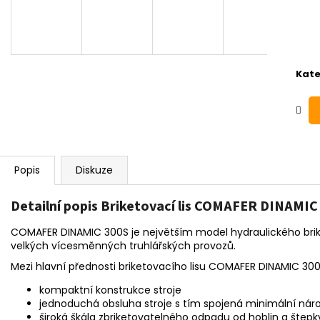
Kate
Popis
Diskuze
Detailní popis Briketovací lis COMAFER DINAMIC
COMAFER DINAMIC 300S je největším model hydraulického brike
velkých vícesměnných truhlářských provozů.
Mezi hlavní přednosti briketovacího lisu COMAFER DINAMIC 300
kompaktní konstrukce stroje
jednoduchá obsluha stroje s tím spojená minimální nár
široká škála zbriketovatelného odpadu od hoblin a štepky