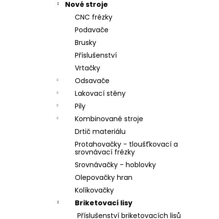
Nové stroje
CNC frézky
Podavače
Brusky
Příslušenství
Vrtačky
Odsavače
Lakovací stěny
Pily
Kombinované stroje
Drtič materiálu
Protahovačky - tloušťkovací a
srovnávací frézky
Srovnávačky - hoblovky
Olepovačky hran
Kolíkovačky
Briketovací lisy
Příslušenství briketovacích lisů