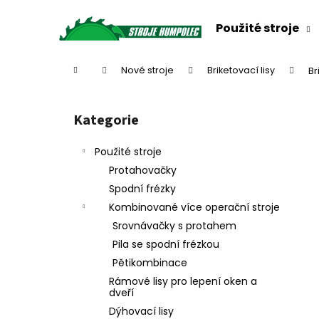
K
Přejít
na
o
Použité stroje
obsah
Zpět
Zpět
š
do
do
í
Domů
Nové stroje
Briketovací lisy
Br
k
obchodu
obchodu
P
o
Kategorie
Přeskočit
s
kategorie
t
Použité stroje
r
Protahovačky
a
Spodní frézky
n
Kombinované více operační stroje
n
Srovnávačky s protahem
í
Pila se spodní frézkou
p
Pětikombinace
a
Rámové lisy pro lepení oken a
n
dveří
e
Dýhovací lisy