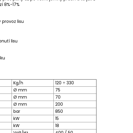
ězí 8%-17%
 provoz lisu
nutí lisu
lku
Kg/h
120 ÷ 330
Ø mm
75
Ø mm
70
Ø mm
200
bar
850
kW
15
kW
18
Volt/Hz
400 / 50