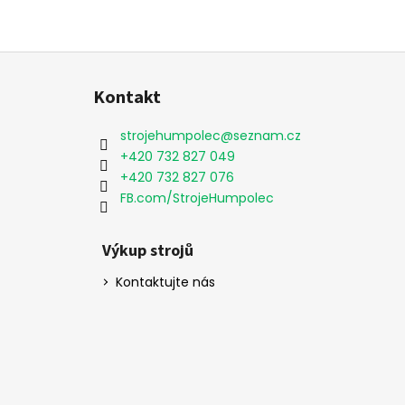
Z
á
Kontakt
p
a
strojehumpolec
@
seznam.cz
t
+420 732 827 049
í
+420 732 827 076
FB.com/StrojeHumpolec
Výkup strojů
Kontaktujte nás