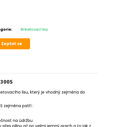
gorie
:
Briketovací lisy
Zeptat se
 300S
tovacího lisu, který je vhodný zejména do
S zejména patří :
očnost na údržbu
 přes piliny až po velmi jemný prach a to jak z