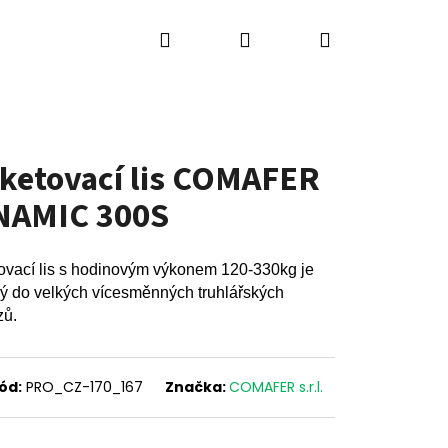
Hledat
Přihlášení
Nákupní
ů
Výkup strojů
Kontakty
Blog
košík
iketovací lis COMAFER
NAMIC 300S
tovací lis s hodinovým výkonem 120-330kg je
ý do velkých vícesměnných truhlářských
zů.
ód:
PRO_CZ-170_167
Značka:
COMAFER s.r.l.