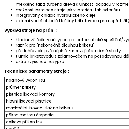
měkkého tak z tvrdého dřeva s vlhkostí odpadu v rozm
možnost instalace stroje jak v interiéru tak exteriéru
integrovaný chladič hydraulického oleje
externí vodní chladič kleštiny briketovodu pro nepřetržitý
Vybava stroje na přání :
hladinové čidlo v násypce pro automatické spuštění/vyp
razník pro "nekonečně dlouhou briketu"
předehřev olejové náplně zamezující studené starty
tlumič briketovodu s zalamovačem na požadovanou dé
extra zvyšenou násypku
Technické parametry stroje :
hodinový výkon lisu
průměr brikety
pístnice lisovací komory
hlavní lisovací pístnice
maximální lisovací tlak na briketu
příkon motoru čerpadla
celkový příkon lisu
napětí