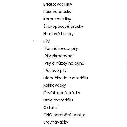
l
Briketovací lisy
Pásové brusky
Korpusové lisy
Širokopásové brusky
Hranové brusky
Pily
Formátovací pily
Pily zkracovací
Pily a nůžky na dýhu
Pásové pily
Dlabačky do materiálu
Kolíkovačky
Čtyřstranné frézky
Drtič materiálu
Ostatní
CNC obráběcí centra
Srovnávačky