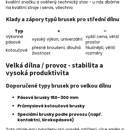
kvalitní značku a ověřený technický stav - u nás dbáme
na kvalitní stroje i servis, všechno
Klady a zápory typů brusek pro střední dílnu
Typ
+
–
Výkonné
vyšší cena, větší
vysoký výkon, univerzální
pásové
prostor
přesné broušení, dlouhá
hlučnější, větší
Kotoučové
životnost
rozměry
Velká dílna / provoz - stabilita a
vysoká produktivita
Doporučené typy brusek pro velkou dílnu
Pásové brusky 150–300 mm
Průmyslové kotoučové brusky
Speciální brusky podle provozu (např.
kontaktní, širokopásové)
Tyto stroje jsou navrženy pro vysoké zatížení, více směn a