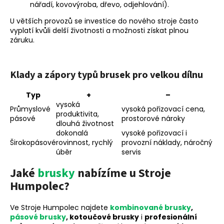
nářadí, kovovýroba, dřevo, odjehlování).
U větších provozů se investice do nového stroje často
vyplatí kvůli delší životnosti a možnosti získat plnou
záruku.
Klady a zápory typů brusek pro velkou dílnu
Typ
+
–
vysoká
Průmyslové
vysoká pořizovací cena,
produktivita,
pásové
prostorové nároky
dlouhá životnost
dokonalá
vysoké pořizovací i
Širokopásové
rovinnost, rychlý
provozní náklady, náročný
úběr
servis
Jaké
brusky
nabízíme u Stroje
Humpolec?
Ve Stroje Humpolec najdete
kombinované brusky
,
pásové brusky
, kotoučové brusky
i
profesionální