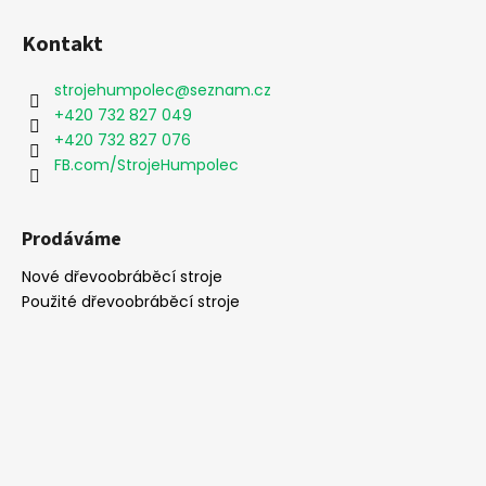
Z
á
Kontakt
p
a
strojehumpolec
@
seznam.cz
t
+420 732 827 049
í
+420 732 827 076
FB.com/StrojeHumpolec
Prodáváme
Nové dřevoobráběcí stroje
Použité dřevoobráběcí stroje