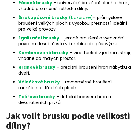
Pásové brusky
– univerzální broušení ploch a hran,
a
vhodné pro menší i střední dílny.
j
Širokopásové brusky
(bazarové)
– průmyslové
í
broušení velkých ploch s vysokou přesností, ideální
pro velké provozy.
t
?
Egalizační brusky
– jemné broušení a vyrovnání
povrchu desek, často v kombinaci s pásovými.
Kombinované brusky
– více funkcí v jednom stroji,
vhodné do malých prostor.
Hranové brusky
– precizní broušení hran nábytku a
HLEDAT
dveří.
Válečkové brusky
– rovnoměrné broušení
menších a středních ploch.
D
Talířové brusky
– detailní broušení hran a
dekorativních prvků.
o
p
Jak volit brusku podle velikosti
o
dílny?
r
u