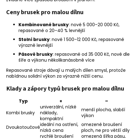
Ceny brusek pro malou dílnu
Kombinované brusky
: nové 5 000–20 000 Kč,
repasované o 20–40 % levnější
Stolní brusky
: nové 1 500–12 000 Kč, repasované
výrazně levnější
Pásové brusky
: repasované od 35 000 Kč, nové dle
šíře a výkonu několikanásobně více
Repasované stroje dávají u malých dílen smysl, protože
nabídnou solidní výkon za výrazně nižší cenu.
Klady a zápory typů brusek pro malou dílnu
Typ
+
–
univerzální, nízké
menší plocha, slabší
Kombi brusky
náklady,
výkon
kompaktní
ideální na ostření,
omezené broušení
Dvoukotoučové
nízká cena
ploch, ne pro větší díly
rychlé broušení
omezená šířka pásu,