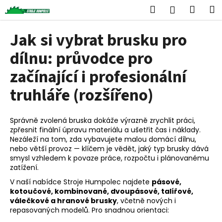
K
Přejít
Hledat
Náku
M
Přihlášen
na
o
obsah
Zpět
Zpět
košík
š
Jak si vybrat brusku pro
í
C
dílnu: průvodce pro
k
o
začínající i profesionální
p
truhláře (rozšířeno)
o
t
ř
Správně zvolená bruska dokáže výrazně zrychlit práci,
e
zpřesnit finální úpravu materiálu a ušetřit čas i náklady.
Nezáleží na tom, zda vybavujete malou domácí dílnu,
b
nebo větší provoz — klíčem je vědět, jaký typ brusky dává
u
smysl vzhledem k povaze práce, rozpočtu i plánovanému
j
zatížení.
e
V naší nabídce Stroje Humpolec najdete
pásové,
kotoučové, kombinované, dvoupásové, talířové,
t
válečkové a hranové brusky
, včetně nových i
e
repasovaných modelů. Pro snadnou orientaci:
n