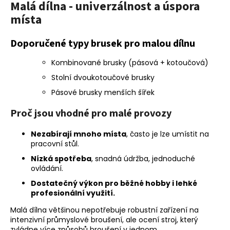
č
Malá dílna - univerzálnost a úspora
u
místa
j
e
Doporučené typy brusek pro malou dílnu
m
e
Kombinované brusky (pásová + kotoučová)
Stolní dvoukotoučové brusky
Pásové brusky menších šířek
Proč jsou vhodné pro malé provozy
Nezabírají mnoho místa
, často je lze umístit na
pracovní stůl.
Nízká spotřeba
, snadná údržba, jednoduché
ovládání.
Dostatečný výkon pro běžné hobby i lehké
profesionální využití.
Malá dílna většinou nepotřebuje robustní zařízení na
intenzivní průmyslové broušení, ale ocení stroj, který
zvládne více způsobů broušení v jednom.