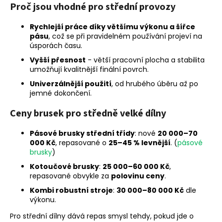
Proč jsou vhodné pro střední provozy
Rychlejší práce díky většímu výkonu a šířce
pásu
, což se při pravidelném používání projeví na
úsporách času.
Vyšší přesnost
- větší pracovní plocha a stabilita
umožňují kvalitnější finální povrch.
Univerzálnější použití
, od hrubého úběru až po
jemné dokončení.
Ceny brusek pro středně velké dílny
Pásové brusky střední třídy
: nové
20 000–70
000 Kč
, repasované o
25–45 % levnější
. (
pásové
brusky
)
Kotoučové brusky
:
25 000–60 000 Kč
,
repasované obvykle za
polovinu ceny
.
Kombi robustní stroje
:
30 000–80 000 Kč
dle
výkonu.
Pro střední dílny dává repas smysl tehdy, pokud jde o