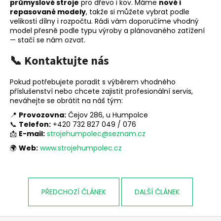
průmyslové stroje
pro dřevo i kov. Máme
nové i
repasované modely
, takže si můžete vybrat podle
velikosti dílny i rozpočtu. Rádi vám doporučíme vhodný
model přesně podle typu výroby a plánovaného zatížení
— stačí se nám ozvat.
📞 Kontaktujte nás
Pokud potřebujete poradit s výběrem vhodného
příslušenství nebo chcete zajistit profesionální servis,
neváhejte se obrátit na náš tým:
📍
Provozovna:
Čejov 286, u Humpolce
📞
Telefon:
+420 732 827 049 / 076
📩
E-mail:
strojehumpolec@seznam.cz
🌍
Web:
www.strojehumpolec.cz
PŘEDCHOZÍ ČLÁNEK
DALŠÍ ČLÁNEK